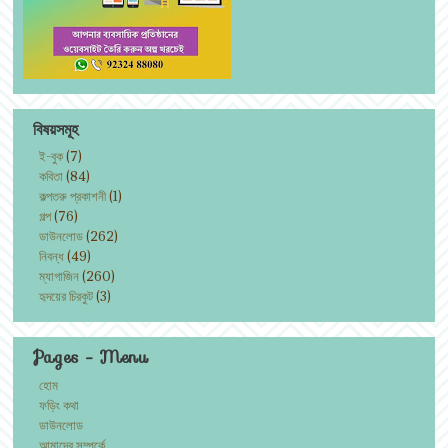
বিষয়সমূহ
ই-বুক
(7)
কবিতা
(84)
কল্পতরু প্রকাশনী
(1)
গল্প
(76)
ডাউনলোড
(262)
নিবন্ধ
(49)
ম্যাগাজিন
(260)
হৃদয়ের চিরকুট
(3)
Pages - Menu
হোম
ফড়িং কথা
ডাউনলোড
আমাদের সম্পর্কে