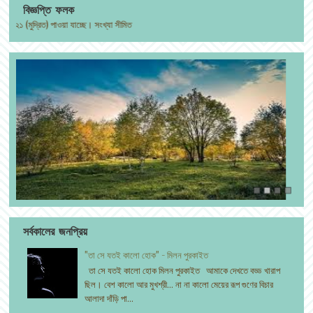
বিজ্ঞপ্তি ফলক
মুদ্রিত) পাওয়া যাচ্ছে। সংখ্যা সীমিত
সর্বকালের জনপ্রিয়
"তা সে যতই কালো হোক" - মিলন পুরকাইত
তা সে যতই কালো হোক মিলন পুরকাইত আমাকে দেখতে বড্ড খারাপ
ছিল। বেশ কালো আর মুখশ্রী... না না কালো মেয়ের রূপ গুণের বিচার
আলাদা দাঁড়ি পা...