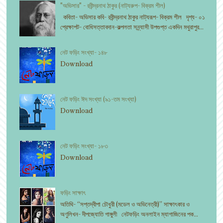
"অভিসার" - রবীন্দ্রনাথ ঠাকুর (নাট্যরুপ- বিক্রম শীল)
কবিতা- অভিসার কবি- রবীন্দ্রনাথ ঠাকুর নাট্যরূপ- বিক্রম শীল দৃশ্য- ০১
প্রেক্ষাপট- বোধিসত্তাবদান-কল্পলতা সন্ন্যাসী উপগুপ্ত একদিন মথুরাপুর...
নেট ফড়িং সংখ্যা- ১৪৮
Download
নেট ফড়িং ঈদ সংখ্যা (৯১-তম সংখ্যা)
Download
নেট ফড়িং সংখ্যা- ১৮৩
Download
ফড়িং সাক্ষাৎ
অতিথি- “সপ্তদ্বীপা চৌধুরী (মডেল ও অভিনেত্রী)” সাক্ষাৎকার ও
অণুলিখন- দীপজ্যোতি গাঙ্গুলী নেটফড়িং অনলাইন ম্যাগাজিনের পক...