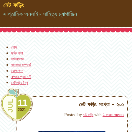
নেট ফড়িং
সাপ্তাহিক অনলাইন সাহিত্য ম্যাগাজিন
হোম
ফড়িং কথা
ডাউনলোড
আমাদের সম্পর্কে
যোগাযোগ
কল্পতরু প্রকাশনী
নেটফড়িং ইবুক
11
JUL
নেট ফড়িং সংখ্যা - ২০১
2021
Posted by
নেট ফড়িং
with
2 comments