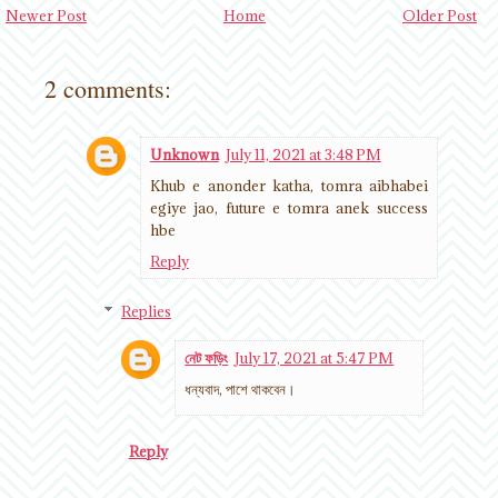
Newer Post
Home
Older Post
2 comments:
Unknown
July 11, 2021 at 3:48 PM
Khub e anonder katha, tomra aibhabei
egiye jao, future e tomra anek success
hbe
Reply
Replies
নেট ফড়িং
July 17, 2021 at 5:47 PM
ধন্যবাদ, পাশে থাকবেন।
Reply