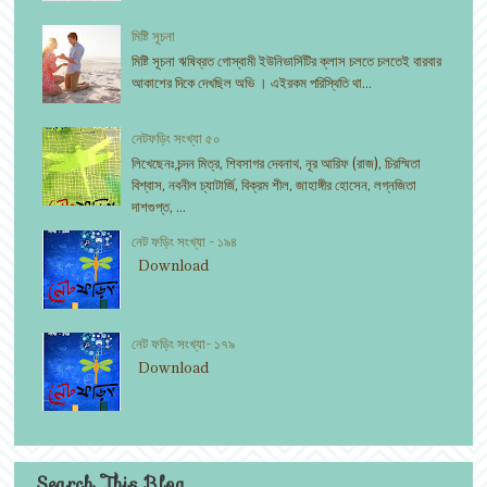
মিষ্টি সূচনা
মিষ্টি সূচনা ঋষিব্রত গোস্বামী ইউনিভার্সিটির ক্লাস চলতে চলতেই বারবার
আকাশের দিকে দেখছিল অভি । এইরকম পরিস্থিতি থা...
নেটফড়িং সংখ্যা ৫০
লিখেছেনঃ চন্দন মিত্র, শিবসাগর দেবনাথ, নূর আরিফ (রাজ), চিরস্মিতা
বিশ্বাস, নবনীল চ্যাটার্জি, বিক্রম শীল, জাহাঙ্গীর হোসেন, লগ্নজিতা
দাশগুপ্ত, ...
নেট ফড়িং সংখ্যা - ১৯৪
Download
নেট ফড়িং সংখ্যা- ১৭৯
Download
Search This Blog