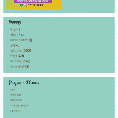
বিষয়সমূহ
ই-বুক
(7)
কবিতা
(84)
কল্পতরু প্রকাশনী
(1)
গল্প
(76)
ডাউনলোড
(262)
নিবন্ধ
(49)
ম্যাগাজিন
(260)
হৃদয়ের চিরকুট
(3)
Pages - Menu
হোম
ফড়িং কথা
ডাউনলোড
আমাদের সম্পর্কে
যোগাযোগ