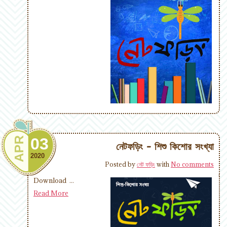
03
APR
নেটফড়িং - শিশু কিশোর সংখ্যা
2020
Posted by
নেট ফড়িং
with
No comments
Download ...
Read More