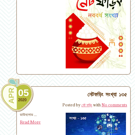
05
APR
নেটফড়িং সংখ্যা ১৩৫
2020
Posted by
নেট ফড়িং
with
No comments
ডাউনলোড ...
Read More