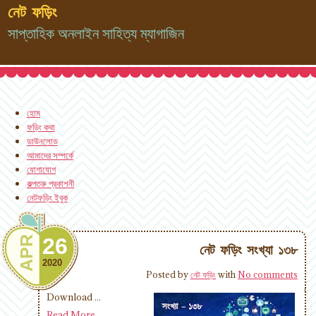
নেট ফড়িং
সাপ্তাহিক অনলাইন সাহিত্য ম্যাগাজিন
হোম
ফড়িং কথা
ডাউনলোড
আমাদের সম্পর্কে
যোগাযোগ
কল্পতরু প্রকাশনী
নেটফড়িং ইবুক
26
APR
নেট ফড়িং সংখ্যা ১৩৮
2020
Posted by
নেট ফড়িং
with
No comments
Download ...
Read More