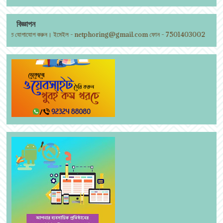
বিজ্ঞাপন
িতে যোগাযোগ করুন। ইমেইল - netphoring@gmail.com ফোন - 7501403002