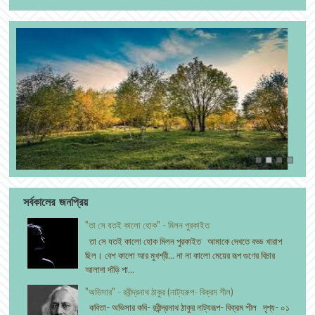
সর্বকালের জনপ্রিয়
"তা সে যতই কালো হোক" - মিলন পুরকাইত
তা সে যতই কালো হোক মিলন পুরকাইত আমাকে দেখতে বড্ড খারাপ
ছিল। বেশ কালো আর মুখশ্রী... না না কালো মেয়ের রূপ গুণের বিচার
আলাদা দাঁড়ি পা...
"অভিসার" - রবীন্দ্রনাথ ঠাকুর (নাট্যরুপ- বিক্রম শীল)
কবিতা- অভিসার কবি- রবীন্দ্রনাথ ঠাকুর নাট্যরূপ- বিক্রম শীল দৃশ্য- ০১