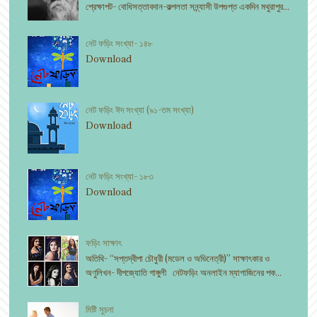
প্রেক্ষাপট- বোধিসত্তাবদান-কল্পলতা সন্ন্যাসী উপগুপ্ত একদিন মথুরাপুর...
নেট ফড়িং সংখ্যা- ১৪৮
Download
নেট ফড়িং ঈদ সংখ্যা (৯১-তম সংখ্যা)
Download
নেট ফড়িং সংখ্যা- ১৮৩
Download
ফড়িং সাক্ষাৎ
অতিথি- “সপ্তদ্বীপা চৌধুরী (মডেল ও অভিনেত্রী)” সাক্ষাৎকার ও
অণুলিখন- দীপজ্যোতি গাঙ্গুলী নেটফড়িং অনলাইন ম্যাগাজিনের পক...
মিষ্টি সূচনা