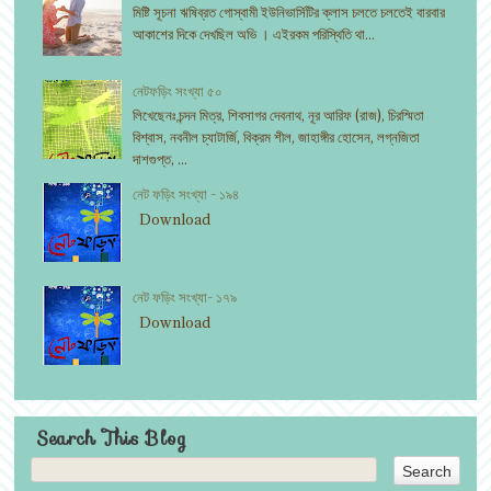
মিষ্টি সূচনা ঋষিব্রত গোস্বামী ইউনিভার্সিটির ক্লাস চলতে চলতেই বারবার
আকাশের দিকে দেখছিল অভি । এইরকম পরিস্থিতি থা...
নেটফড়িং সংখ্যা ৫০
লিখেছেনঃ চন্দন মিত্র, শিবসাগর দেবনাথ, নূর আরিফ (রাজ), চিরস্মিতা
বিশ্বাস, নবনীল চ্যাটার্জি, বিক্রম শীল, জাহাঙ্গীর হোসেন, লগ্নজিতা
দাশগুপ্ত, ...
নেট ফড়িং সংখ্যা - ১৯৪
Download
নেট ফড়িং সংখ্যা- ১৭৯
Download
Search This Blog