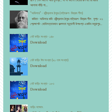
ছিল। বেশ কালো আর মুখশ্রী... না না কালো মেয়ের রূপ গুণের বিচার
আলাদা দাঁড়ি পা...
"অভিসার" - রবীন্দ্রনাথ ঠাকুর (নাট্যরুপ- বিক্রম শীল)
কবিতা- অভিসার কবি- রবীন্দ্রনাথ ঠাকুর নাট্যরূপ- বিক্রম শীল দৃশ্য- ০১
প্রেক্ষাপট- বোধিসত্তাবদান-কল্পলতা সন্ন্যাসী উপগুপ্ত একদিন মথুরাপুর...
নেট ফড়িং সংখ্যা- ১৪৮
Download
নেট ফড়িং ঈদ সংখ্যা (৯১-তম সংখ্যা)
Download
নেট ফড়িং সংখ্যা- ১৮৩
Download
ফড়িং সাক্ষাৎ