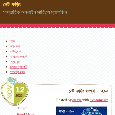
নেট ফড়িং
সাপ্তাহিক অনলাইন সাহিত্য ম্যাগাজিন
হোম
ফড়িং কথা
ডাউনলোড
আমাদের সম্পর্কে
যোগাযোগ
কল্পতরু প্রকাশনী
নেটফড়িং ইবুক
NOV
12
নেট ফড়িং সংখ্যা - ২৯০
2023
Posted by
নেট ফড়িং
with
3 comments
Downl...
Read More