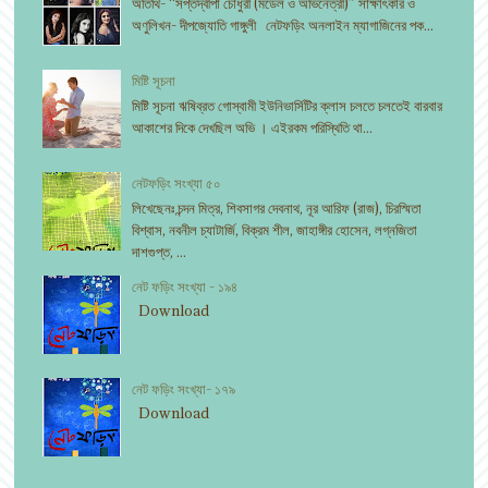
অতিথি- “সপ্তদ্বীপা চৌধুরী (মডেল ও অভিনেত্রী)” সাক্ষাৎকার ও
অণুলিখন- দীপজ্যোতি গাঙ্গুলী নেটফড়িং অনলাইন ম্যাগাজিনের পক...
মিষ্টি সূচনা
মিষ্টি সূচনা ঋষিব্রত গোস্বামী ইউনিভার্সিটির ক্লাস চলতে চলতেই বারবার
আকাশের দিকে দেখছিল অভি । এইরকম পরিস্থিতি থা...
নেটফড়িং সংখ্যা ৫০
লিখেছেনঃ চন্দন মিত্র, শিবসাগর দেবনাথ, নূর আরিফ (রাজ), চিরস্মিতা
বিশ্বাস, নবনীল চ্যাটার্জি, বিক্রম শীল, জাহাঙ্গীর হোসেন, লগ্নজিতা
দাশগুপ্ত, ...
নেট ফড়িং সংখ্যা - ১৯৪
Download
নেট ফড়িং সংখ্যা- ১৭৯
Download