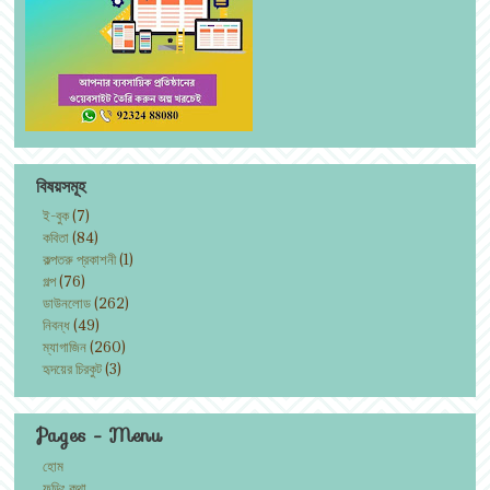
বিষয়সমূহ
ই-বুক
(7)
কবিতা
(84)
কল্পতরু প্রকাশনী
(1)
গল্প
(76)
ডাউনলোড
(262)
নিবন্ধ
(49)
ম্যাগাজিন
(260)
হৃদয়ের চিরকুট
(3)
Pages - Menu
হোম
ফড়িং কথা