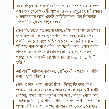
বছর দেড়েক আগেও ছুটির দিন ভেবেই রবিবার এর অপেক্ষা,
এখন তার থেকেও বেশী অপেক্ষা রবিবার দুপুরে হোয়াটসঅ্যাপ
ও ম্যাসেঞ্জারে আসা একটি নোটিফিকেশন- যার শিরোনাম
‘প্রকাশিত হল নেটফড়িং সংখ্যা.....’
লেখা কি, তাতে এত ভালো থাকা, বেঁচে থাকা যায় তা তখনও
জানা ছিল না। ছবির ক্যাপশনে লেখা কিছু কথা দেখেই
একদিন কলমের সাথে জড়িত এক বোন-বান্ধবীর বলা –
“লিখতে থাক লেখা একদিন ধরা দেবেই ‘আর’ শোন একটা
পত্রিকা আছে প্রতি রবিবার প্রকাশ হয়, তাতে তরুণ
প্রজন্মের জন্য একটা বিশেষ জায়গা রয়েছে, নাম... ‘নেট
ফড়িং’।”
হ্যাঁ একটি সাহিত্য পত্রিকা, নেটে-নেটে বিশ্ব ঘোরা ফড়িং
কথা –‘নেট ফড়িং’।
সেই যে নাম শোনা, মাথায় ছিল - কিন্তু কি করে লেখা
পাঠাবো, কি করে দেখবো - আমার তো ফেসবুক নেই সবটা
দেখবো, পরেই লাইভ ক্লাস হবে শুনে ফেসবুক খোলা আর
‘নেটফড়িং’কে খুঁজে পাওয়া, পাওয়া অনেক লেখা - লেখকদের,
পাওয়া কবি ও সম্পাদক শুধু নয় গান লেখা থেকে গেয়ে সুরে