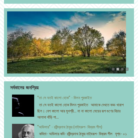
সর্বকালের জনপ্রিয়
"তা সে যতই কালো হোক" - মিলন পুরকাইত
তা সে যতই কালো হোক মিলন পুরকাইত আমাকে দেখতে বড্ড খারাপ
ছিল। বেশ কালো আর মুখশ্রী... না না কালো মেয়ের রূপ গুণের বিচার
আলাদা দাঁড়ি পা...
"অভিসার" - রবীন্দ্রনাথ ঠাকুর (নাট্যরুপ- বিক্রম শীল)
কবিতা- অভিসার কবি- রবীন্দ্রনাথ ঠাকুর নাট্যরূপ- বিক্রম শীল দৃশ্য- ০১