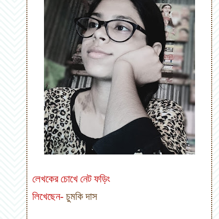
লেখকের চোখে নেট ফড়িং
লিখেছেন-
চুমকি দাস