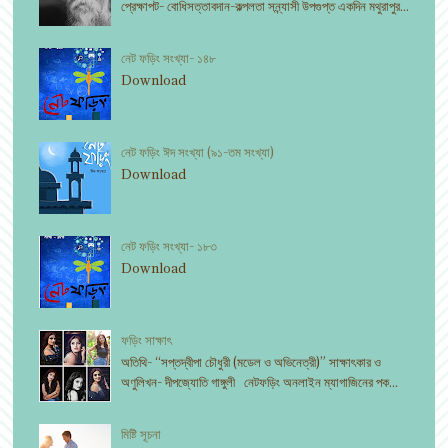
প্রেক্ষাপট- বোধিসত্তাবদান-কল্পলতা সন্ন্যাসী উপগুপ্ত একদিন মথুরাপুর...
নেট ফড়িং সংখ্যা- ১৪৮
Download
নেট ফড়িং ঈদ সংখ্যা (৯১-তম সংখ্যা)
Download
নেট ফড়িং সংখ্যা- ১৮৩
Download
ফড়িং সাক্ষাৎ
অতিথি- “সপ্তদ্বীপা চৌধুরী (মডেল ও অভিনেত্রী)” সাক্ষাৎকার ও
অণুলিখন- দীপজ্যোতি গাঙ্গুলী নেটফড়িং অনলাইন ম্যাগাজিনের পক...
মিষ্টি সূচনা