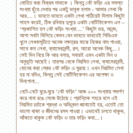
মোহিত করা বিক্রম দাদাকে । কিন্তু নেট ফড়িং এর সমস্ত
সংখ্যা ছুঁয়ে দেখার পর একটু ভাবুক হলাম - আমার লেখা কি
আর....। ভাবতে ভাবতে একটা লেখা পাঠিয়েই দিলাম কিছুটা
সাহস করেই, ঠিক রবিবার দুপুরে একটা নোটিফিকেশন এল –
‘প্রকাশিত হল নেট ফড়িং সংখ্যা....’ কিছুটা ভয়, আনন্দ,
আশা সবটা মিলিয়ে কেমন যেন ভাবতে ভাবতেই পিডিএফ
খুলে লেখকসূচীতে অনেক নক্ষত্রর মাঝে নিজের নাম পাওয়া,
সাথে কত লেখা, ক্যামেরাবন্দী, গল্প, আরো অনেক কিছু...।
সেই দিন নিয়ে কি আর বলার, সবারই এমন একটা দিন ও
অনুভূতি আছেই। তারপর থেকে নিয়মিত লেখা, ক্যামেরাবন্দী,
বোনের করা স্কেচ নেট ফড়িং এ ঘুরছে। এখন নিয়মিত লেখা
হয় না যদিও, কিন্তু সেই নোটিফিকেশন এর অপেক্ষা ও
দিনগোনা...
নেটে-নেটে ঘুরে-ঘুরে ‘নেট ফড়িং’ আজ ২০০ সংখ্যায় পদার্পণ
করে নানা রঙে সেজে উঠেছে। প্রান্তিক শহরে বসে এই
নিয়মিত চর্চাকে শ্রদ্ধা ও অভিনন্দন জানাতেই হয়, এতেই তো
ভালো থাকা ও জীবনের রসদ পাওয়া। এভাবেই চলতে থাকুক,
আঁকতে থাকুক নেট ফড়িং ও তার ফড়িং কথা...।