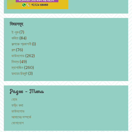
বিষয়সমূহ
ই-বুক
(7)
কবিতা
(84)
কল্পতরু প্রকাশনী
(1)
গল্প
(76)
ডাউনলোড
(262)
নিবন্ধ
(49)
ম্যাগাজিন
(260)
হৃদয়ের চিরকুট
(3)
Pages - Menu
হোম
ফড়িং কথা
ডাউনলোড
আমাদের সম্পর্কে
যোগাযোগ