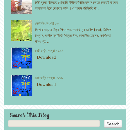
মিষ্টি সূচনা ঋষিব্রত গোস্বামী ইউনিভার্সিটির ক্লাস চলতে চলতেই বারবার
আকাশের দিকে দেখছিল অভি । এইরকম পরিস্থিতি থা...
নেটফড়িং সংখ্যা ৫০
লিখেছেনঃ চন্দন মিত্র, শিবসাগর দেবনাথ, নূর আরিফ (রাজ), চিরস্মিতা
বিশ্বাস, নবনীল চ্যাটার্জি, বিক্রম শীল, জাহাঙ্গীর হোসেন, লগ্নজিতা
দাশগুপ্ত, ...
নেট ফড়িং সংখ্যা - ১৯৪
Download
নেট ফড়িং সংখ্যা- ১৭৯
Download
Search This Blog