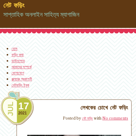
নেট ফড়িং
সাপ্তাহিক অনলাইন সাহিত্য ম্যাগাজিন
হোম
ফড়িং কথা
ডাউনলোড
আমাদের সম্পর্কে
যোগাযোগ
কল্পতরু প্রকাশনী
নেটফড়িং ইবুক
17
JUL
লেখকের চোখে নেট ফড়িং
2021
Posted by
নেট ফড়িং
with
No comments