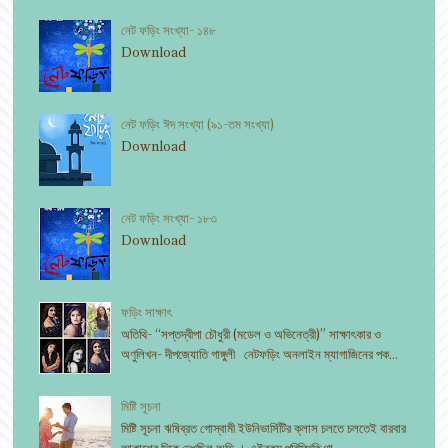
নেট ফড়িং সংখ্যা- ১৪৮
Download
নেট ফড়িং ঈদ সংখ্যা (৯১-তম সংখ্যা)
Download
নেট ফড়িং সংখ্যা- ১৮৩
Download
ফড়িং সাক্ষাৎ
অতিথি- “সপ্তদ্বীপা চৌধুরী (মডেল ও অভিনেত্রী)” সাক্ষাৎকার ও
অণুলিখন- দীপজ্যোতি গাঙ্গুলী নেটফড়িং অনলাইন ম্যাগাজিনের পক...
মিষ্টি সূচনা
মিষ্টি সূচনা ঋষিব্রত গোস্বামী ইউনিভার্সিটির ক্লাস চলতে চলতেই বারবার