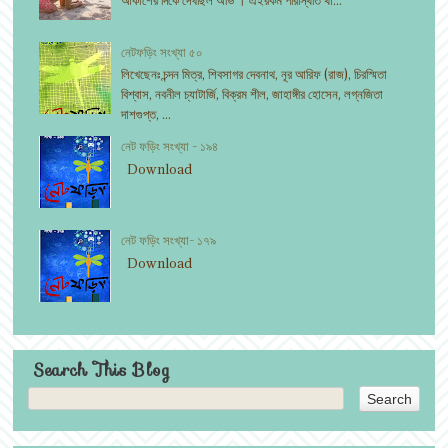
আকাশের দিকে দেখছিল অভি । এইরকম পরিস্থিতি থা...
নেটফড়িং সংখ্যা ৫০
লিখেছেনঃ চন্দন মিত্র, শিবসাগর দেবনাথ, নূর আরিফ (রাজ), চিরস্মিতা
বিশ্বাস, নবনীল চ্যাটার্জি, বিক্রম শীল, জাহাঙ্গীর হোসেন, লগ্নজিতা
দাশগুপ্ত, ...
নেট ফড়িং সংখ্যা - ১৯৪
Download
নেট ফড়িং সংখ্যা- ১৭৯
Download
Search This Blog