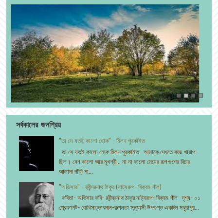
সর্বকালের জনপ্রিয়
"তা সে যতই কালো হোক" - মিলন পুরকাইত
তা সে যতই কালো হোক মিলন পুরকাইত আমাকে দেখতে বড্ড খারাপ
ছিল। বেশ কালো আর মুখশ্রী... না না কালো মেয়ের রূপ গুণের বিচার
আলাদা দাঁড়ি পা...
"অভিসার" - রবীন্দ্রনাথ ঠাকুর (নাট্যরুপ- বিক্রম শীল)
কবিতা- অভিসার কবি- রবীন্দ্রনাথ ঠাকুর নাট্যরূপ- বিক্রম শীল দৃশ্য- ০১
প্রেক্ষাপট- বোধিসত্তাবদান-কল্পলতা সন্ন্যাসী উপগুপ্ত একদিন মথুরাপুর...