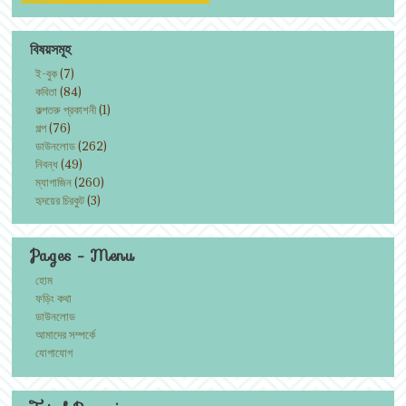
বিষয়সমূহ
ই-বুক
(7)
কবিতা
(84)
কল্পতরু প্রকাশনী
(1)
গল্প
(76)
ডাউনলোড
(262)
নিবন্ধ
(49)
ম্যাগাজিন
(260)
হৃদয়ের চিরকুট
(3)
Pages - Menu
হোম
ফড়িং কথা
ডাউনলোড
আমাদের সম্পর্কে
যোগাযোগ