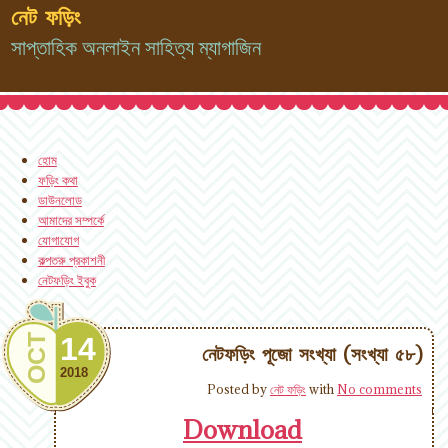
নেট ফড়িং
সাপ্তাহিক অনলাইন সাহিত্য ম্যাগাজিন
হোম
ফড়িং কথা
ডাউনলোড
আমাদের সম্পর্কে
যোগাযোগ
কল্পতরু প্রকাশনী
নেটফড়িং ইবুক
14
OCT
নেটফড়িং পূজো সংখ্যা (সংখ্যা ৫৮)
2018
Posted by
নেট ফড়িং
with
No comments
Download