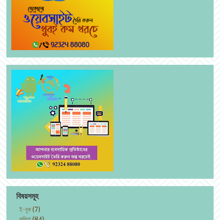
বিষয়সমূহ
ই-বুক
(7)
কবিতা
(84)