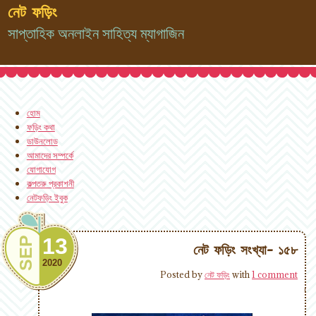
নেট ফড়িং
সাপ্তাহিক অনলাইন সাহিত্য ম্যাগাজিন
হোম
ফড়িং কথা
ডাউনলোড
আমাদের সম্পর্কে
যোগাযোগ
কল্পতরু প্রকাশনী
নেটফড়িং ইবুক
13
SEP
নেট ফড়িং সংখ্যা- ১৫৮
2020
Posted by
নেট ফড়িং
with
1 comment