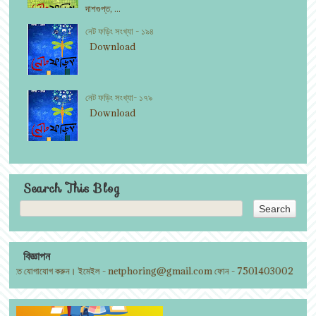
দাশগুপ্ত, ...
নেট ফড়িং সংখ্যা - ১৯৪
Download
নেট ফড়িং সংখ্যা- ১৭৯
Download
Search This Blog
বিজ্ঞাপন
 দিতে যোগাযোগ করুন। ইমেইল - netphoring@gmail.com ফোন - 7501403002