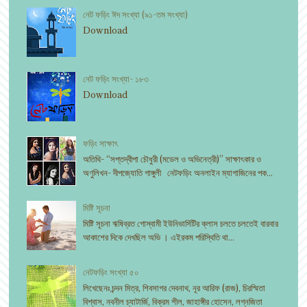
নেট ফড়িং ঈদ সংখ্যা (৯১-তম সংখ্যা)
Download
নেট ফড়িং সংখ্যা- ১৮৩
Download
ফড়িং সাক্ষাৎ
অতিথি- “সপ্তদ্বীপা চৌধুরী (মডেল ও অভিনেত্রী)” সাক্ষাৎকার ও
অণুলিখন- দীপজ্যোতি গাঙ্গুলী নেটফড়িং অনলাইন ম্যাগাজিনের পক...
মিষ্টি সূচনা
মিষ্টি সূচনা ঋষিব্রত গোস্বামী ইউনিভার্সিটির ক্লাস চলতে চলতেই বারবার
আকাশের দিকে দেখছিল অভি । এইরকম পরিস্থিতি থা...
নেটফড়িং সংখ্যা ৫০
লিখেছেনঃ চন্দন মিত্র, শিবসাগর দেবনাথ, নূর আরিফ (রাজ), চিরস্মিতা
বিশ্বাস, নবনীল চ্যাটার্জি, বিক্রম শীল, জাহাঙ্গীর হোসেন, লগ্নজিতা