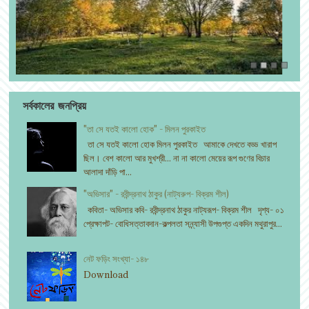
সর্বকালের জনপ্রিয়
"তা সে যতই কালো হোক" - মিলন পুরকাইত
তা সে যতই কালো হোক মিলন পুরকাইত আমাকে দেখতে বড্ড খারাপ
ছিল। বেশ কালো আর মুখশ্রী... না না কালো মেয়ের রূপ গুণের বিচার
আলাদা দাঁড়ি পা...
"অভিসার" - রবীন্দ্রনাথ ঠাকুর (নাট্যরুপ- বিক্রম শীল)
কবিতা- অভিসার কবি- রবীন্দ্রনাথ ঠাকুর নাট্যরূপ- বিক্রম শীল দৃশ্য- ০১
প্রেক্ষাপট- বোধিসত্তাবদান-কল্পলতা সন্ন্যাসী উপগুপ্ত একদিন মথুরাপুর...
নেট ফড়িং সংখ্যা- ১৪৮
Download