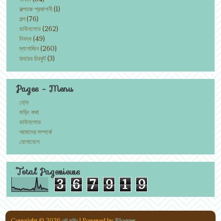
কল্পতরু প্রকাশনী
(1)
গল্প
(76)
ডাউনলোড
(262)
নিবন্ধ
(49)
ম্যাগাজিন
(260)
হৃদয়ের চিরকুট
(3)
Pages - Menu
হোম
ফড়িং কথা
ডাউনলোড
আমাদের সম্পর্কে
যোগাযোগ
Total Pageviews
3
6
7
9
1
9
Copyright ©
2026
নেট ফড়িং
| Powered by
Blogger