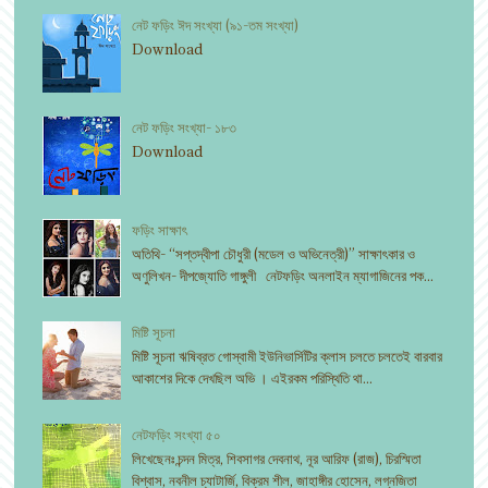
নেট ফড়িং ঈদ সংখ্যা (৯১-তম সংখ্যা)
Download
নেট ফড়িং সংখ্যা- ১৮৩
Download
ফড়িং সাক্ষাৎ
অতিথি- “সপ্তদ্বীপা চৌধুরী (মডেল ও অভিনেত্রী)” সাক্ষাৎকার ও
অণুলিখন- দীপজ্যোতি গাঙ্গুলী নেটফড়িং অনলাইন ম্যাগাজিনের পক...
মিষ্টি সূচনা
মিষ্টি সূচনা ঋষিব্রত গোস্বামী ইউনিভার্সিটির ক্লাস চলতে চলতেই বারবার
আকাশের দিকে দেখছিল অভি । এইরকম পরিস্থিতি থা...
নেটফড়িং সংখ্যা ৫০
লিখেছেনঃ চন্দন মিত্র, শিবসাগর দেবনাথ, নূর আরিফ (রাজ), চিরস্মিতা
বিশ্বাস, নবনীল চ্যাটার্জি, বিক্রম শীল, জাহাঙ্গীর হোসেন, লগ্নজিতা