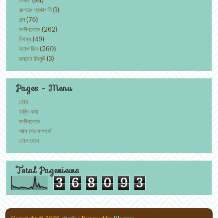
কল্পতরু প্রকাশনী
(1)
গল্প
(76)
ডাউনলোড
(262)
নিবন্ধ
(49)
ম্যাগাজিন
(260)
হৃদয়ের চিরকুট
(3)
Pages - Menu
হোম
ফড়িং কথা
ডাউনলোড
আমাদের সম্পর্কে
যোগাযোগ
Total Pageviews
3
6
8
0
9
3