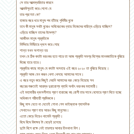
সে তার আত্মম্ভরিতার কারনে
আত্মবিস্মৃতই করে গেলো যে
তার প্রণেতা কে?
হাজার বছর ধরে মানুষ পথ হাঁটছে পৃথিবীর বুকে
তবে কী মানুষ সবটা বুঝেও অবিবেচকের ন‍্যায় নিজেদের দায়িত্ব এড়িয়ে যাচ্ছিল?
এড়িয়ে যাচ্ছিল তাদের উদ্দেশ্য?
আজীবন মানুষ প্রকৃতিকে
নির্দিধায় নির্বিচারে ধ্বংস করে গেছে
শান্ত যখন অশান্ত হয়
তখন যে ঠিক কতটা ভয়ংকর হতে পারে তা আজ প্রকৃতি সমগ্র বিশ্বের মানবজাতিকে বুঝিয়ে
দিচ্ছে হারে হারে।
প্রকৃতির কাছে মানুষ যে কতটা অসহায় এই বছর ২০২০ তা বুঝিয়ে দিয়েছে।
প্রকৃতি আজ যেন করূন খেলা খেলছে আমাদের সাথে।
এ বছর নতুন করে কিছুই দেয়নি আমাদের বরং কেড়ে নিয়েছে সব
বছরের শুরুতেই আরম্ভ দুরারোগ্য ব্যাধি অর্থাৎ ভয়ংকর মহামারী।
এই মহামারীর ধ্বংসলীলায় প্রাণ হারাচ্ছে বহু রোগী তার সাথে বেঘোরে প্রাণ দিতে হচ্ছে
অধিকাংশ পরীযায়ী শ্রমিককে।
কিছু মাস যেতে না যেতেই শোনা গেল ভাইজ‍্যাক গ‍্যাসলিক
সেখানেও প্রাণ যায় আরও কিছু মানুষের।
এতো কেড়ে নিয়েও থামেনি প্রকৃতি।
বিষে বিষে বিষক্ষয় টা বেড়েই চলেছে
দুটো বিশে রক্ষে নেই তারপরে আবার তিনখানা বিশ।