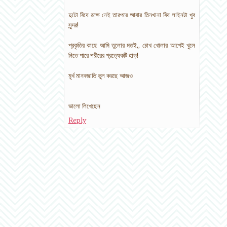
দুটো বিষে রক্ষে নেই তারপরে আবার তিনখানা বিষ লাইনটা খুব
সুন্দর!
প্রকৃতির কাছে আমি তুলোর মতই,, চোখ খোলার আগেই খুলে
নিতে পারে শরীরের প্রত্যেকটি হাড়!
মূর্খ মানবজাতি ভুল করছে আজও
ভালো লিখেছেন
Reply