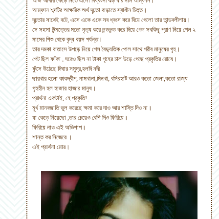
আজ আবার কেড়ে নিতে এলো বিধ্বংসী ঝড় যার নাম আম্ফান।
আম্ফান শব্দটির আক্ষরিক অর্থ দৃঢ়তা বাড়াতে স্বাধীন চিত্ত।
দৃঢ়তার সাথেই বটে, এসে একে একে সব ধ্বংস করে দিয়ে গেলো তার তান্ডবলীলায়।
সে সহসা উন্মত্তের মতো নৃত্য করে লন্ডভন্ড করে দিয়ে গেল সবকিছু প্রাণ নিয়ে গেল ২
মাসের শিশু থেকে বৃদ্ধ বয়স পর্যন্ত।
তার দমকা বাতাসে উপড়ে নিয়ে গেল বৈদ‍্যুতিক পোল সাথে গরীব মানুষের গৃহ।
পেট ছিল ফাঁকা , ঘরেও ছিল না টাকা গৃহের চাল উড়ে গেছে প্রকৃতির রোষে।
ফুঁসে উঠেছে দিঘার সমুদ্র,হলদি নদী
ছারখার হলো কাকদ্বীপ, নামখানা,মিনখা, বসিরহাট আরও কতো জেলা,কতো রাজ‍্য
গৃহহীন হল হাজার হাজার মানুষ।
প্রার্থনা একটাই, হে প্রকৃতি!
মুর্খ মানবজাতি ভুল করেছে ক্ষমা করে দাও আর শাস্তি দিও না।
যা কেড়ে নিয়েছো ,তার চেয়েও বেশি দিও ফিরিয়ে।
ফিরিয়ে নাও এই অভিশাপ।
শান্ত কর নিজেরে ।
এই প্রার্থনা মোর।