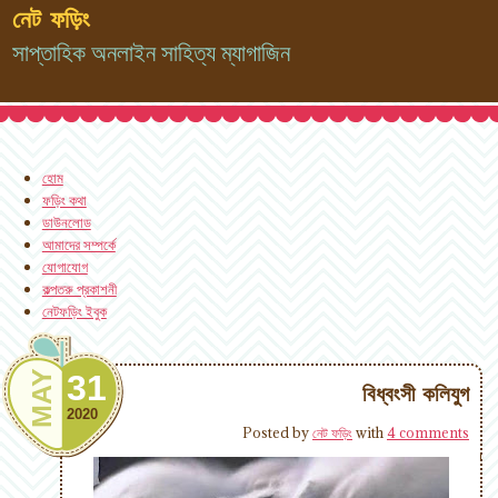
নেট ফড়িং
সাপ্তাহিক অনলাইন সাহিত্য ম্যাগাজিন
হোম
ফড়িং কথা
ডাউনলোড
আমাদের সম্পর্কে
যোগাযোগ
কল্পতরু প্রকাশনী
নেটফড়িং ইবুক
MAY
31
বিধ্বংসী কলিযুগ
2020
Posted by
নেট ফড়িং
with
4 comments