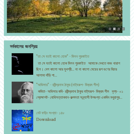
সর্বকালের জনপ্রিয়
"তা সে যতই কালো হোক" - মিলন পুরকাইত
তা সে যতই কালো হোক মিলন পুরকাইত আমাকে দেখতে বড্ড খারাপ
ছিল। বেশ কালো আর মুখশ্রী... না না কালো মেয়ের রূপ গুণের বিচার
আলাদা দাঁড়ি পা...
"অভিসার" - রবীন্দ্রনাথ ঠাকুর (নাট্যরুপ- বিক্রম শীল)
কবিতা- অভিসার কবি- রবীন্দ্রনাথ ঠাকুর নাট্যরূপ- বিক্রম শীল দৃশ্য- ০১
প্রেক্ষাপট- বোধিসত্তাবদান-কল্পলতা সন্ন্যাসী উপগুপ্ত একদিন মথুরাপুর...
নেট ফড়িং সংখ্যা- ১৪৮
Download