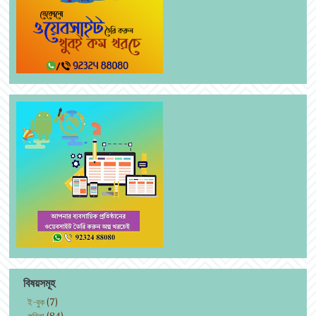
বিষয়সমূহ
ই-বুক
(7)
কবিতা
(84)