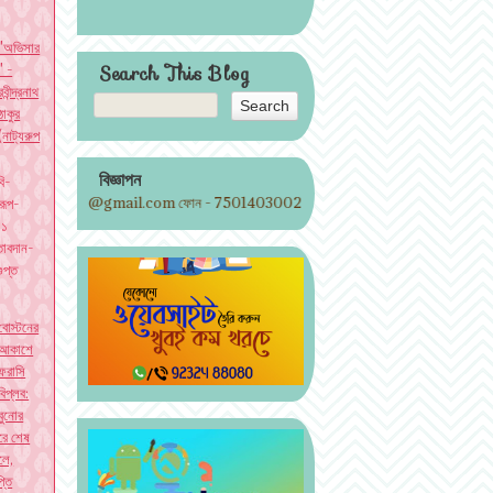
"অভিসার
" -
Search This Blog
রবীন্দ্রনাথ
ঠাকুর
(নাট্যরুপ
বিজ্ঞাপন
ি-
horing@gmail.com ফোন - 7501403002
যরূপ-
০১
তাবদান-
গুপ্ত
বোস্টনের
আকাশে
ফরাসি
বিপ্লব:
বুনোর
 করে শেষ
লে,
্তি