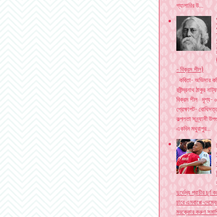
গ্যালারির উ...
- বিক্রম শীল)
কবিতা- অভিসার কব
বিজ্ঞাপন দিতে যোগাযোগ করুন। ইমেইল - netp
রবীন্দ্রনাথ ঠাকুর নাট্
বিক্রম শীল দৃশ্য- 
প্রেক্ষাপট- বোধিসত্
কল্পলতা সন্ন্যাসী উপ
একদিন মথুরাপুর...
দুর্ভেদ্য প্রাচীর চূর্ণ
চারে এমবাপ্পে-দেম্বে
মরক্কোর করুণ সমাপ