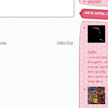
হৃদয়ের চিরকুট
এমাসের জনপ্রিয় 
ome
Older Post
পুরকাইত
তা সে যতই কালো
মিলন পুরকাইত আম
দেখতে বড্ড খারাপ 
কালো আর মুখশ্রী... 
কালো মেয়ের রূপ গুণ
আলাদা দাঁড়ি পা...