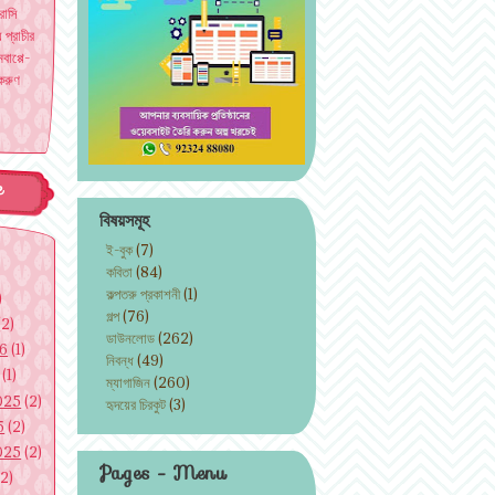
রাসি
য প্রাচীর
বাপ্পে-
করুণ
e
বিষয়সমূহ
ই-বুক
(7)
কবিতা
(84)
কল্পতরু প্রকাশনী
(1)
)
গল্প
(76)
(2)
ডাউনলোড
(262)
26
(1)
নিবন্ধ
(49)
(1)
ম্যাগাজিন
(260)
025
(2)
হৃদয়ের চিরকুট
(3)
5
(2)
025
(2)
Pages - Menu
2)