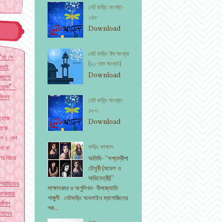
নেট ফড়িং সংখ্যা-
১৪৮
৫
Download
নেট ফড়িং ঈদ সংখ্যা
"তা সে
(৯১-তম সংখ্যা)
যতই
Download
কালো
হোক" -
মিলন
নেট ফড়িং সংখ্যা-
১৮৩
 হোক
Download
াকে
ছিল। বেশ
ফড়িং সাক্ষাৎ
না না
ের বিচার
অতিথি- “সপ্তদ্বীপা
চৌধুরী (মডেল ও
অভিনেত্রী)”
পিরামিডের
সাক্ষাৎকার ও অণুলিখন- দীপজ্যোতি
ধাক্কায়
গাঙ্গুলী নেটফড়িং অনলাইন ম্যাগাজিনের
কাঁপল
পক...
তাসের