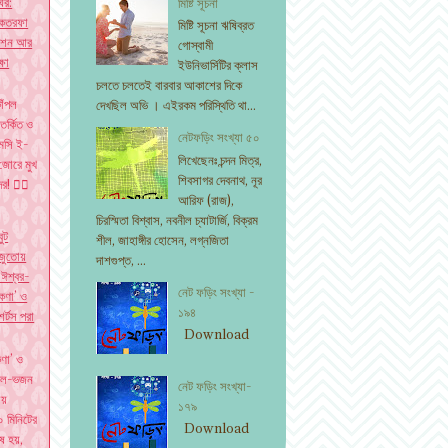
ঘর:
মিষ্টি সূচনা
 একতরফা
মিষ্টি সূচনা ঋষিব্রত
মোশন আর
গোস্বামী
্ষা
ইউনিভার্সিটির ক্লাস
চলতে চলতেই বারবার আকাশের দিকে
াঁপল
দেখছিল অভি । এইরকম পরিস্থিতি থা...
িতর্কিত ও
নেটফড়িং সংখ্যা ৫০
েসি ই-
লিখেছেনঃ চন্দন মিত্র,
জোরে মুখ
শিবসাগর দেবনাথ, নূর
দের! ✍🏽
আরিফ (রাজ),
চিরস্মিতা বিশ্বাস, নবনীল চ্যাটার্জি, বিক্রম
বুট
শীল, জাহাঙ্গীর হোসেন, লগ্নজিতা
জুতোয়
দাশগুপ্ত, ...
‘ঈশ্বর-
নেট ফড়িং সংখ্যা -
কণা’ ও
১৯৪
শর্টস পরা
Download
ণা’ ও
ুটবল-ভজন
নেট ফড়িং সংখ্যা-
্যায়
১৭৯
 মিনিটের
Download
ষ হয়,