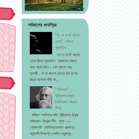
সর্বকালের জনপ্রিয়
"তা সে যতই কালো
হোক" - মিলন
পুরকাইত
তা সে যতই কালো
হোক মিলন পুরকাইত আমাকে দেখতে
বড্ড খারাপ ছিল। বেশ কালো আর
মুখশ্রী... না না কালো মেয়ের রূপ গুণের
বিচার আলাদা দাঁড়ি পা...
"অভিসার" -
রবীন্দ্রনাথ ঠাকুর
(নাট্যরুপ- বিক্রম
শীল)
কবিতা- অভিসার কবি- রবীন্দ্রনাথ ঠাকুর
নাট্যরূপ- বিক্রম শীল দৃশ্য- ০১
প্রেক্ষাপট- বোধিসত্তাবদান-কল্পলতা
সন্ন্যাসী উপগুপ্ত একদিন মথুরাপুর...