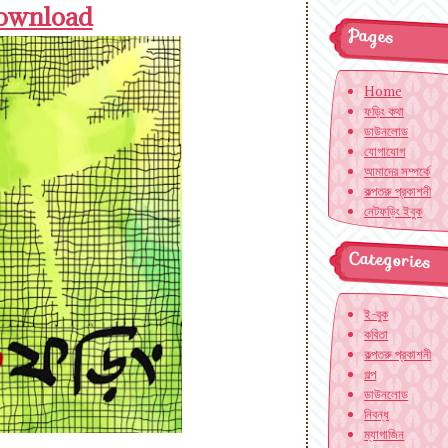
ownload
Pages
Home
ফড়িং কথা
ডাউনলোড
যোগাযোগ
আমাদের সম্পর্কে
কল্পতরু প্রকাশনী
নেটফড়িং ইবুক
Categories
ই-বুক
কবিতা
কল্পতরু প্রকাশনী
গল্প
ডাউনলোড
নিবন্ধ
ম্যাগাজিন