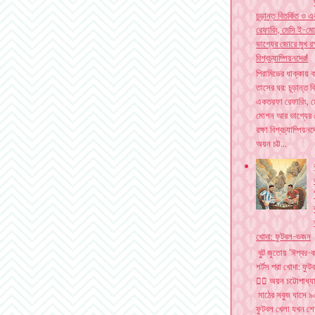
চূড়ান্ত বিতর্কিত ও
রেফারিং, মেসি ই-
ভাগ্যের জোরে মুখ রক
বিশ্বচ্যাম্পিয়নদের!
পিরামিডের ধাক্কায় ক
তাসের ঘর: চূড়ান্ত ব
একতরফা রেফারিং, ম
মোশন আর ভাগ্যের 
রক্ষা বিশ্বচ্যাম্পিয়ন
অয়ন চট্ট...
খোদা: ফুটবল-ভজন
বুট জুতোয় ‘ঈশ্বর-ক
শর্টস পরা খোদা: ফ
✍🏽 অয়ন চট্টোপাধ
মাঠের সবুজ ঘাসে ৯০
ফুটবল খেলা যখন শে