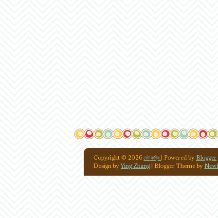
Copyright ©
2026
নেট ফড়িং
| Powered by
Blogger
Design by
Ying Zhang
| Blogger Theme by
NewB