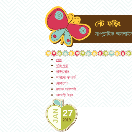
নেট ফড়িং
সাপ্তাহিক অনলাইন 
হোম
ফড়িং কথা
ডাউনলোড
আমাদের সম্পর্কে
যোগাযোগ
কল্পতরু প্রকাশনী
নেটফড়িং ইবুক
27
JAN
2019