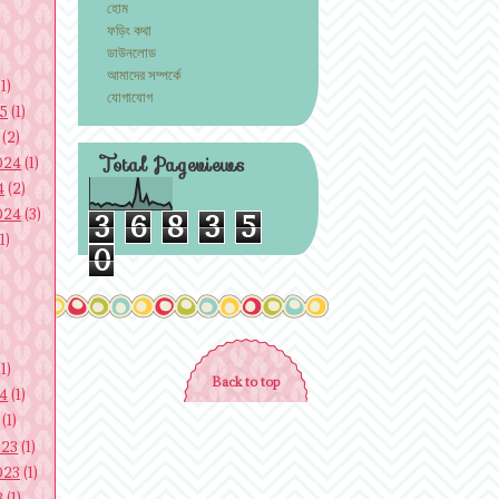
হোম
ফড়িং কথা
ডাউনলোড
আমাদের সম্পর্কে
1)
যোগাযোগ
25
(1)
(2)
Total Pageviews
024
(1)
4
(2)
024
(3)
3
6
8
3
5
1)
0
1)
Back to top
24
(1)
(1)
023
(1)
023
(1)
3
(1)