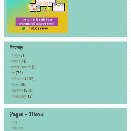
বিষয়সমূহ
ই-বুক
(7)
কবিতা
(84)
কল্পতরু প্রকাশনী
(1)
গল্প
(76)
ডাউনলোড
(262)
নিবন্ধ
(49)
ম্যাগাজিন
(260)
হৃদয়ের চিরকুট
(3)
Pages - Menu
হোম
ফড়িং কথা