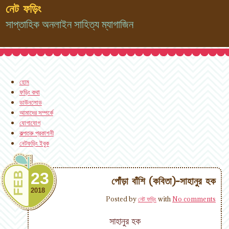
নেট ফড়িং
সাপ্তাহিক অনলাইন সাহিত্য ম্যাগাজিন
হোম
ফড়িং কথা
ডাউনলোড
আমাদের সম্পর্কে
যোগাযোগ
কল্পতরু প্রকাশনী
নেটফড়িং ইবুক
23
FEB
পোঁড়া বাঁশি (কবিতা)-সাহানুর হক
2018
Posted by
নেট ফড়িং
with
No comments
সাহানুর হক