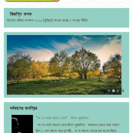
বিজ্ঞপ্তি ফলক
েলা কবিতা সংকলন ২০২১ (মুদ্রিত) পাওয়া যাচ্ছে। সংখ্যা সীমিত
সর্বকালের জনপ্রিয়
"তা সে যতই কালো হোক" - মিলন পুরকাইত
তা সে যতই কালো হোক মিলন পুরকাইত আমাকে দেখতে বড্ড খারাপ
ছিল। বেশ কালো আর মুখশ্রী... না না কালো মেয়ের রূপ গুণের বিচার