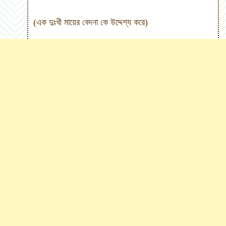
(
এক দুঃখী মায়ের বেদনা কে উদ্দেশ্য করে
)