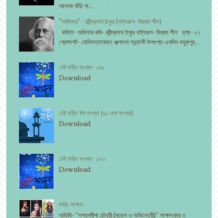
আলাদা দাঁড়ি পা...
"অভিসার" - রবীন্দ্রনাথ ঠাকুর (নাট্যরুপ- বিক্রম শীল)
কবিতা- অভিসার কবি- রবীন্দ্রনাথ ঠাকুর নাট্যরূপ- বিক্রম শীল দৃশ্য- ০১
প্রেক্ষাপট- বোধিসত্তাবদান-কল্পলতা সন্ন্যাসী উপগুপ্ত একদিন মথুরাপুর...
নেট ফড়িং সংখ্যা- ১৪৮
Download
নেট ফড়িং ঈদ সংখ্যা (৯১-তম সংখ্যা)
Download
নেট ফড়িং সংখ্যা- ১৮৩
Download
ফড়িং সাক্ষাৎ
অতিথি- “সপ্তদ্বীপা চৌধুরী (মডেল ও অভিনেত্রী)” সাক্ষাৎকার ও