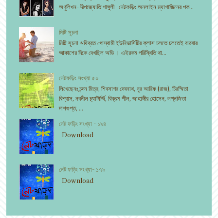
অণুলিখন- দীপজ্যোতি গাঙ্গুলী নেটফড়িং অনলাইন ম্যাগাজিনের পক...
মিষ্টি সূচনা
মিষ্টি সূচনা ঋষিব্রত গোস্বামী ইউনিভার্সিটির ক্লাস চলতে চলতেই বারবার
আকাশের দিকে দেখছিল অভি । এইরকম পরিস্থিতি থা...
নেটফড়িং সংখ্যা ৫০
লিখেছেনঃ চন্দন মিত্র, শিবসাগর দেবনাথ, নূর আরিফ (রাজ), চিরস্মিতা
বিশ্বাস, নবনীল চ্যাটার্জি, বিক্রম শীল, জাহাঙ্গীর হোসেন, লগ্নজিতা
দাশগুপ্ত, ...
নেট ফড়িং সংখ্যা - ১৯৪
Download
নেট ফড়িং সংখ্যা- ১৭৯
Download