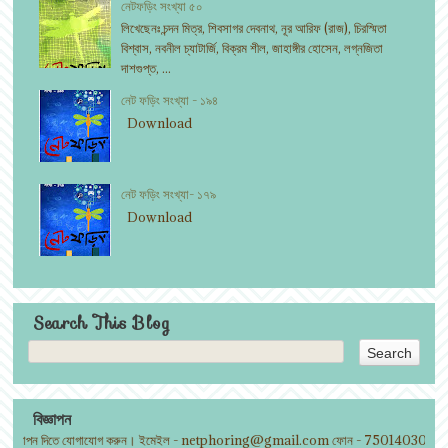
নেটফড়িং সংখ্যা ৫০
লিখেছেনঃ চন্দন মিত্র, শিবসাগর দেবনাথ, নূর আরিফ (রাজ), চিরস্মিতা
বিশ্বাস, নবনীল চ্যাটার্জি, বিক্রম শীল, জাহাঙ্গীর হোসেন, লগ্নজিতা
দাশগুপ্ত, ...
নেট ফড়িং সংখ্যা - ১৯৪
Download
নেট ফড়িং সংখ্যা- ১৭৯
Download
Search This Blog
বিজ্ঞাপন
্ঞাপন দিতে যোগাযোগ করুন। ইমেইল - netphoring@gmail.com ফোন - 7501403002