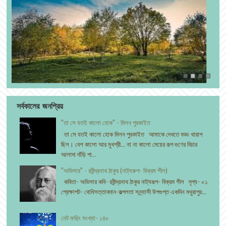
সর্বকালের জনপ্রিয়
"তা সে যতই কালো হোক" - মিলন পুরকাইত
তা সে যতই কালো হোক মিলন পুরকাইত আমাকে দেখতে বড্ড খারাপ
ছিল। বেশ কালো আর মুখশ্রী... না না কালো মেয়ের রূপ গুণের বিচার
আলাদা দাঁড়ি পা...
"অভিসার" - রবীন্দ্রনাথ ঠাকুর (নাট্যরুপ- বিক্রম শীল)
কবিতা- অভিসার কবি- রবীন্দ্রনাথ ঠাকুর নাট্যরূপ- বিক্রম শীল দৃশ্য- ০১
প্রেক্ষাপট- বোধিসত্তাবদান-কল্পলতা সন্ন্যাসী উপগুপ্ত একদিন মথুরাপুর...
নেট ফড়িং সংখ্যা- ১৪৮