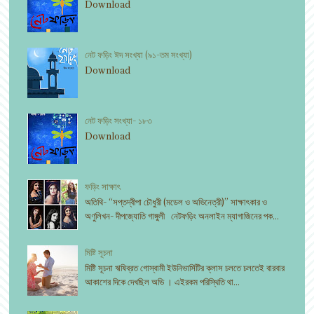
Download
নেট ফড়িং ঈদ সংখ্যা (৯১-তম সংখ্যা)
Download
নেট ফড়িং সংখ্যা- ১৮৩
Download
ফড়িং সাক্ষাৎ
অতিথি- “সপ্তদ্বীপা চৌধুরী (মডেল ও অভিনেত্রী)” সাক্ষাৎকার ও
অণুলিখন- দীপজ্যোতি গাঙ্গুলী নেটফড়িং অনলাইন ম্যাগাজিনের পক...
মিষ্টি সূচনা
মিষ্টি সূচনা ঋষিব্রত গোস্বামী ইউনিভার্সিটির ক্লাস চলতে চলতেই বারবার
আকাশের দিকে দেখছিল অভি । এইরকম পরিস্থিতি থা...