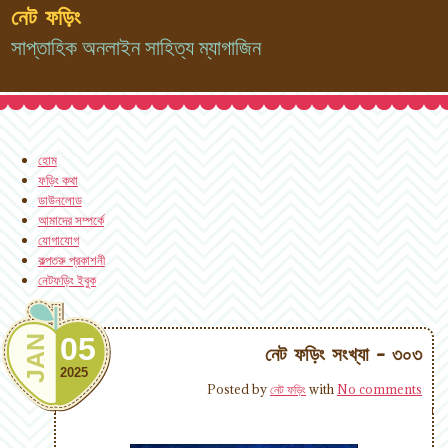
নেট ফড়িং
সাপ্তাহিক অনলাইন সাহিত্য ম্যাগাজিন
হোম
ফড়িং কথা
ডাউনলোড
আমাদের সম্পর্কে
যোগাযোগ
কল্পতরু প্রকাশনী
নেটফড়িং ইবুক
05
JAN
নেট ফড়িং সংখ্যা - ৩০৩
2025
Posted by
নেট ফড়িং
with
No comments