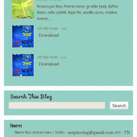
লিখেছেনঃ চন্দন মিত্র, শিবসাগর দেবনাথ, নূর আরিফ (রাজ), চিরস্মিতা
বিশ্বাস, নবনীল চ্যাটার্জি, বিক্রম শীল, জাহাঙ্গীর হোসেন, লগ্নজিতা
দাশগুপ্ত, ...
নেট ফড়িং সংখ্যা - ১৯৪
Download
নেট ফড়িং সংখ্যা- ১৭৯
Download
Search This Blog
বিজ্ঞাপন
বিজ্ঞাপন দিতে যোগাযোগ করুন। ইমেইল - netphoring@gmail.com ফোন - 75014030