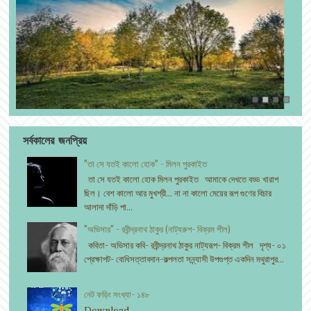
সর্বকালের জনপ্রিয়
"তা সে যতই কালো হোক" - মিলন পুরকাইত
তা সে যতই কালো হোক মিলন পুরকাইত আমাকে দেখতে বড্ড খারাপ
ছিল। বেশ কালো আর মুখশ্রী... না না কালো মেয়ের রূপ গুণের বিচার
আলাদা দাঁড়ি পা...
"অভিসার" - রবীন্দ্রনাথ ঠাকুর (নাট্যরুপ- বিক্রম শীল)
কবিতা- অভিসার কবি- রবীন্দ্রনাথ ঠাকুর নাট্যরূপ- বিক্রম শীল দৃশ্য- ০১
প্রেক্ষাপট- বোধিসত্তাবদান-কল্পলতা সন্ন্যাসী উপগুপ্ত একদিন মথুরাপুর...
নেট ফড়িং সংখ্যা- ১৪৮
Download