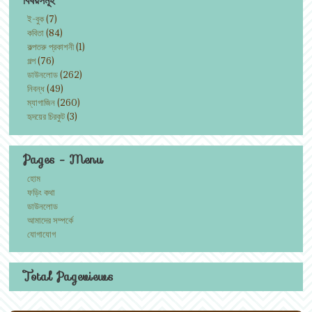
ই-বুক
(7)
কবিতা
(84)
কল্পতরু প্রকাশনী
(1)
গল্প
(76)
ডাউনলোড
(262)
নিবন্ধ
(49)
ম্যাগাজিন
(260)
হৃদয়ের চিরকুট
(3)
Pages - Menu
হোম
ফড়িং কথা
ডাউনলোড
আমাদের সম্পর্কে
যোগাযোগ
Total Pageviews