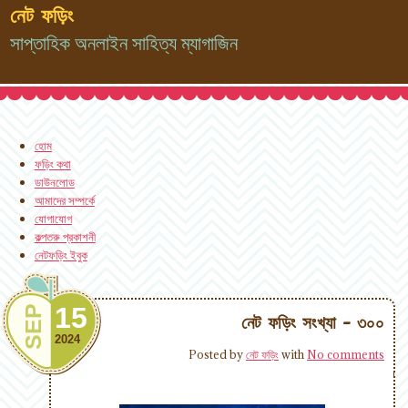
নেট ফড়িং
সাপ্তাহিক অনলাইন সাহিত্য ম্যাগাজিন
হোম
ফড়িং কথা
ডাউনলোড
আমাদের সম্পর্কে
যোগাযোগ
কল্পতরু প্রকাশনী
নেটফড়িং ইবুক
15
SEP
নেট ফড়িং সংখ্যা - ৩০০
2024
Posted by
নেট ফড়িং
with
No comments