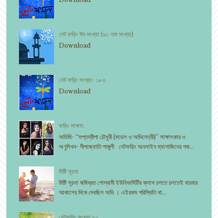
নেট ফড়িং ঈদ সংখ্যা (৯১-তম সংখ্যা)
Download
নেট ফড়িং সংখ্যা- ১৮৩
Download
ফড়িং সাক্ষাৎ
অতিথি- “সপ্তদ্বীপা চৌধুরী (মডেল ও অভিনেত্রী)” সাক্ষাৎকার ও
অণুলিখন- দীপজ্যোতি গাঙ্গুলী নেটফড়িং অনলাইন ম্যাগাজিনের পক...
মিষ্টি সূচনা
মিষ্টি সূচনা ঋষিব্রত গোস্বামী ইউনিভার্সিটির ক্লাস চলতে চলতেই বারবার
আকাশের দিকে দেখছিল অভি । এইরকম পরিস্থিতি থা...
নেটফড়িং সংখ্যা ৫০