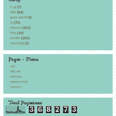
ই-বুক
(7)
কবিতা
(84)
কল্পতরু প্রকাশনী
(1)
গল্প
(76)
ডাউনলোড
(262)
নিবন্ধ
(49)
ম্যাগাজিন
(260)
হৃদয়ের চিরকুট
(3)
Pages - Menu
হোম
ফড়িং কথা
ডাউনলোড
আমাদের সম্পর্কে
যোগাযোগ
Total Pageviews
3
6
8
2
7
3