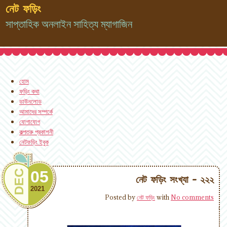
নেট ফড়িং
সাপ্তাহিক অনলাইন সাহিত্য ম্যাগাজিন
হোম
ফড়িং কথা
ডাউনলোড
আমাদের সম্পর্কে
যোগাযোগ
কল্পতরু প্রকাশনী
নেটফড়িং ইবুক
05
DEC
নেট ফড়িং সংখ্যা - ২২২
2021
Posted by
নেট ফড়িং
with
No comments