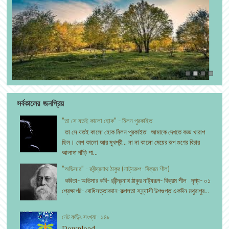
সর্বকালের জনপ্রিয়
"তা সে যতই কালো হোক" - মিলন পুরকাইত
তা সে যতই কালো হোক মিলন পুরকাইত আমাকে দেখতে বড্ড খারাপ
ছিল। বেশ কালো আর মুখশ্রী... না না কালো মেয়ের রূপ গুণের বিচার
আলাদা দাঁড়ি পা...
"অভিসার" - রবীন্দ্রনাথ ঠাকুর (নাট্যরুপ- বিক্রম শীল)
কবিতা- অভিসার কবি- রবীন্দ্রনাথ ঠাকুর নাট্যরূপ- বিক্রম শীল দৃশ্য- ০১
প্রেক্ষাপট- বোধিসত্তাবদান-কল্পলতা সন্ন্যাসী উপগুপ্ত একদিন মথুরাপুর...
নেট ফড়িং সংখ্যা- ১৪৮
Download