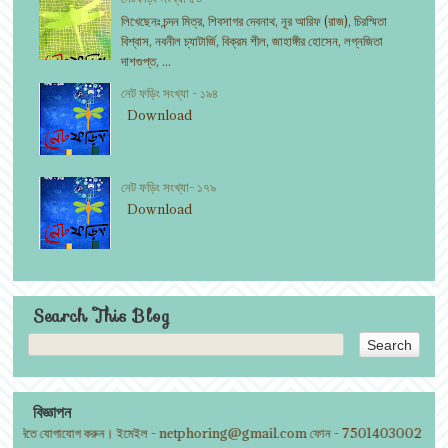
লিখেছেনঃ চন্দন মিত্র, শিবসাগর দেবনাথ, নূর আরিফ (রাজ), চিরস্মিতা
বিশ্বাস, নবনীল চ্যাটার্জি, বিক্রম শীল, জাহাঙ্গীর হোসেন, লগ্নজিতা
দাশগুপ্ত, ...
নেট ফড়িং সংখ্যা - ১৯৪
Download
নেট ফড়িং সংখ্যা- ১৭৯
Download
Search This Blog
বিজ্ঞাপন
ন দিতে যোগাযোগ করুন। ইমেইল - netphoring@gmail.com ফোন - 7501403002