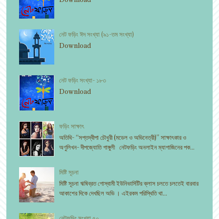
নেট ফড়িং ঈদ সংখ্যা (৯১-তম সংখ্যা)
Download
নেট ফড়িং সংখ্যা- ১৮৩
Download
ফড়িং সাক্ষাৎ
অতিথি- “সপ্তদ্বীপা চৌধুরী (মডেল ও অভিনেত্রী)” সাক্ষাৎকার ও
অণুলিখন- দীপজ্যোতি গাঙ্গুলী নেটফড়িং অনলাইন ম্যাগাজিনের পক...
মিষ্টি সূচনা
মিষ্টি সূচনা ঋষিব্রত গোস্বামী ইউনিভার্সিটির ক্লাস চলতে চলতেই বারবার
আকাশের দিকে দেখছিল অভি । এইরকম পরিস্থিতি থা...
নেটফড়িং সংখ্যা ৫০