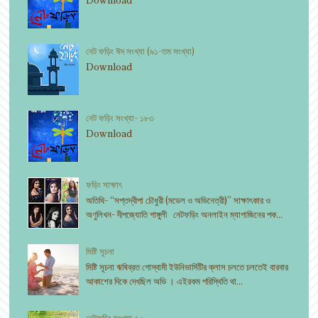
Download
নেট ফড়িং ঈদ সংখ্যা (৯১-তম সংখ্যা)
Download
নেট ফড়িং সংখ্যা- ১৮৩
Download
ফড়িং সাক্ষাৎ
অতিথি- “সপ্তদ্বীপা চৌধুরী (মডেল ও অভিনেত্রী)” সাক্ষাৎকার ও
অণুলিখন- দীপজ্যোতি গাঙ্গুলী নেটফড়িং অনলাইন ম্যাগাজিনের পক...
মিষ্টি সূচনা
মিষ্টি সূচনা ঋষিব্রত গোস্বামী ইউনিভার্সিটির ক্লাস চলতে চলতেই বারবার
আকাশের দিকে দেখছিল অভি । এইরকম পরিস্থিতি থা...
নেটফড়িং সংখ্যা ৫০