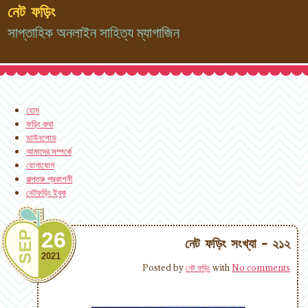
নেট ফড়িং
সাপ্তাহিক অনলাইন সাহিত্য ম্যাগাজিন
হোম
ফড়িং কথা
ডাউনলোড
আমাদের সম্পর্কে
যোগাযোগ
কল্পতরু প্রকাশনী
নেটফড়িং ইবুক
26
SEP
নেট ফড়িং সংখ্যা - ২১২
2021
Posted by
নেট ফড়িং
with
No comments