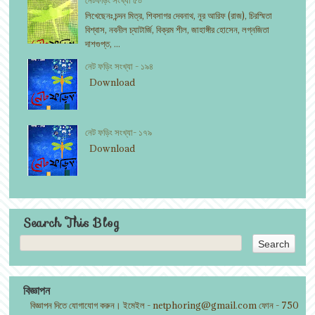
লিখেছেনঃ চন্দন মিত্র, শিবসাগর দেবনাথ, নূর আরিফ (রাজ), চিরস্মিতা
বিশ্বাস, নবনীল চ্যাটার্জি, বিক্রম শীল, জাহাঙ্গীর হোসেন, লগ্নজিতা
দাশগুপ্ত, ...
নেট ফড়িং সংখ্যা - ১৯৪
Download
নেট ফড়িং সংখ্যা- ১৭৯
Download
Search This Blog
বিজ্ঞাপন
বিজ্ঞাপন দিতে যোগাযোগ করুন। ইমেইল - netphoring@gmail.com ফোন - 750140300