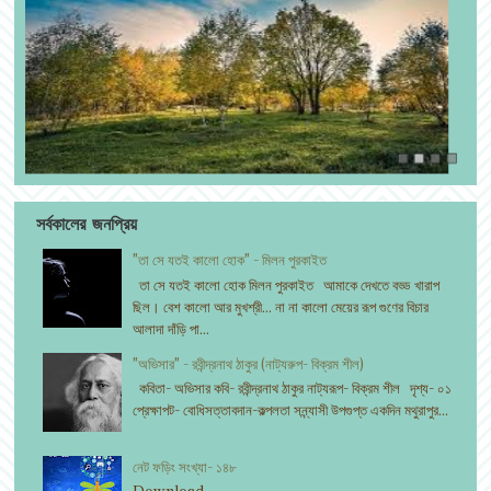
সর্বকালের জনপ্রিয়
"তা সে যতই কালো হোক" - মিলন পুরকাইত
তা সে যতই কালো হোক মিলন পুরকাইত আমাকে দেখতে বড্ড খারাপ
ছিল। বেশ কালো আর মুখশ্রী... না না কালো মেয়ের রূপ গুণের বিচার
আলাদা দাঁড়ি পা...
"অভিসার" - রবীন্দ্রনাথ ঠাকুর (নাট্যরুপ- বিক্রম শীল)
কবিতা- অভিসার কবি- রবীন্দ্রনাথ ঠাকুর নাট্যরূপ- বিক্রম শীল দৃশ্য- ০১
প্রেক্ষাপট- বোধিসত্তাবদান-কল্পলতা সন্ন্যাসী উপগুপ্ত একদিন মথুরাপুর...
নেট ফড়িং সংখ্যা- ১৪৮