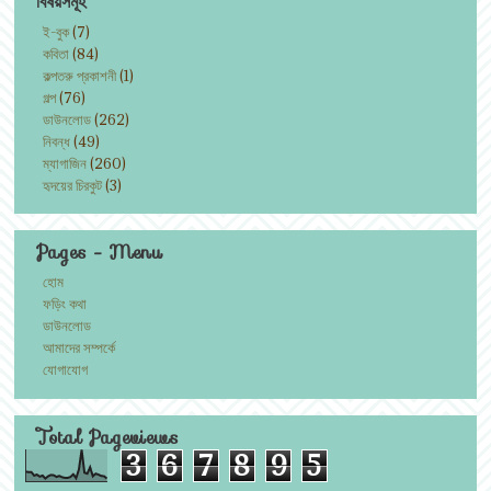
বিষয়সমূহ
ই-বুক
(7)
কবিতা
(84)
কল্পতরু প্রকাশনী
(1)
গল্প
(76)
ডাউনলোড
(262)
নিবন্ধ
(49)
ম্যাগাজিন
(260)
হৃদয়ের চিরকুট
(3)
Pages - Menu
হোম
ফড়িং কথা
ডাউনলোড
আমাদের সম্পর্কে
যোগাযোগ
Total Pageviews
3
6
7
8
9
5