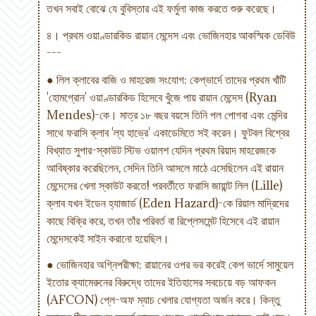
তখন সবাই বোঝে যে বুবিস্তার এই ফর্মুলা কাজ করতে শুরু করেছে।
৪। প্রথম ওয়াণ্ডারকিড রায়ান মেন্দেস এবং ভোজিনহার আকস্মিক ডেবিউ
---
● লিল ক্লাবের বাজি ও মাহরেজ সংযোগ: কেপ্ভার্দে তাদের প্রথম খাঁটি
'হোমগ্রোন' ওয়াণ্ডারকিড হিসেবে খুঁজে পায় রায়ান মেন্দেস (Ryan
Mendes)-কে। মাত্র ১৮ বছর বয়সে তিনি পল পোগবা এবং মেন্দির
সাথে ফরাসি ক্লাব 'ল্য হাভ্রে' একাডেমিতে সই করেন। ফুটবল বিশ্বের
বিখ্যাত সুপার-স্কাউট স্টিভ ওয়ালশ যেদিন প্রথম রিয়াদ মাহরেজকে
আবিষ্কার করেছিলেন, সেদিন তিনি আসলে মাঠে এসেছিলেন এই রায়ান
মেন্দেসের খেলা স্কাউট করতে! পরবর্তীতে ফরাসি জায়ান্ট লিল (Lille)
ক্লাব যখন ইডেন হ্যাজার্ড (Eden Hazard)-কে রিয়াল মাদ্রিদের
কাছে বিক্রি করে, তখন তাঁর পরিবর্ত বা রিপ্লেসমেন্ট হিসেবে এই রায়ান
মেন্দেসকেই সাইন করানো হয়েছিল।
● ভোজিনহার অগ্নিপরীক্ষা: রায়ানের ওপর ভর করেই কেপ ভার্দে সামুয়েল
ইতোর ক্যামেরুনের বিরুদ্ধে তাদের ইতিহাসের সবচেয়ে বড় আফকন
(AFCON) প্লে-অফ ম্যাচ খেলার যোগ্যতা অর্জন করে। কিন্তু