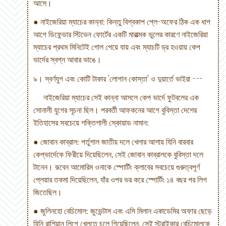
আসে।
● নাইজেরিয়া ম্যাচের কান্না: কিন্তু বিশ্বকাপ প্লে-অফের ঠিক এক ধাপ
আগে ডিফেন্ডার স্টিভেন ফোর্টের একটি মারাত্মক ভুলের কারণে নাইজেরিয়া
ম্যাচের প্রথম মিনিটেই গোল পেয়ে যায় এবং ম্যাচটি ড্র হওয়ায় কেপ
ভার্দের স্বপ্ন আবার ভাঙে।
৯। স্বর্ণযুগ এবং কোটি টাকার 'লোগান কোস্তা' ও দুয়ার্তে ভাইরা ---
নাইজেরিয়া ম্যাচের সেই কান্না আসলে কেপ ভার্দে ফুটবলের এক
সোনালী যুগের সূচনা ছিল। পরবর্তী আফকনের আগে বুবিস্তা দেশের
ইতিহাসের সবচেয়ে শক্তিশালী স্কোয়াড নামান:
● জোবান কাব্রাল: পর্তুগাল জাতীয় দলে খেলার আশায় যিনি বারবার
কেপ্ভার্দেকে ফিরীয়ে দিয়েছিলেন, সেই জোবান কাব্রালকে বুবিস্তা দলে
টানেন। রূবেন আমোরিম ওনাকে স্পোর্টিং ক্লাবের সবচেয়ে গুরুত্বপূর্ণ
প্লেয়ার তকমা দিয়েছিলেন, যাঁর ওপর ভর করে স্পোর্টিং ১৪ বছর পর লিগ
জিতেছিল।
● জুলিনহো বেচিমোল: জুভেন্টাস এবং এসি মিলান একাডেমির অফার ছেড়ে
যিনি রাশিয়ান লিগে খেলতে চলে গিয়েছিলেন, সেই স্ট্রাইকার বেচিমোলকে