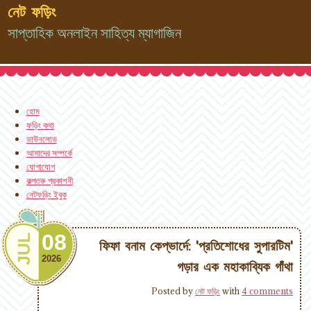
নেট ফড়িং
সাপ্তাহিক অনলাইন সাহিত্য ম্যাগাজিন
হোম
ফড়িং কথা
ডাউনলোড
আমাদের সম্পর্কে
যোগাযোগ
কল্পতরু প্রকাশনী
নেটফড়িং ইবুক
08
JUL
ফিফা বনাম কেপ্ভার্দে: 'প্রতিশোধের সুপারটিম'
2026
গড়ার এক মহাকাব্যিক গাঁথা
Posted by
নেট ফড়িং
with
4 comments