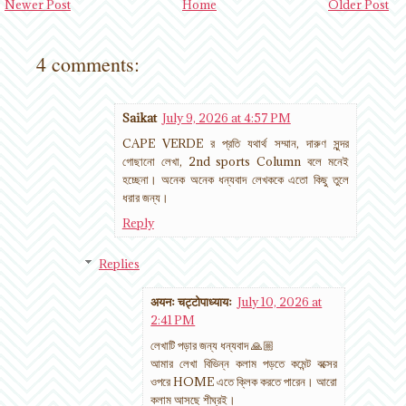
Newer Post
Home
Older Post
4 comments:
Saikat
July 9, 2026 at 4:57 PM
CAPE VERDE র প্রতি যথার্থ সম্মান, দারুণ সুন্দর
গোছানো লেখা, 2nd sports Column বলে মনেই
হচ্ছেনা। অনেক অনেক ধন্যবাদ লেখককে এতো কিছু তুলে
ধরার জন্য।
Reply
Replies
अयनः चट्टोपाध्यायः
July 10, 2026 at
2:41 PM
লেখাটি পড়ার জন্য ধন্যবাদ 🙏🏼
আমার লেখা বিভিন্ন কলাম পড়তে কমেন্ট বক্সের
ওপরে HOME এতে ক্লিক করতে পারেন। আরো
কলাম আসছে শীঘ্রই।