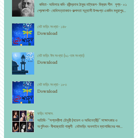
কবিতা- অভিসার কবি- রবীন্দ্রনাথ ঠাকুর নাট্যরূপ- বিক্রম শীল দৃশ্য- ০১
প্রেক্ষাপট- বোধিসত্তাবদান-কল্পলতা সন্ন্যাসী উপগুপ্ত একদিন মথুরাপুর...
নেট ফড়িং সংখ্যা- ১৪৮
Download
নেট ফড়িং ঈদ সংখ্যা (৯১-তম সংখ্যা)
Download
নেট ফড়িং সংখ্যা- ১৮৩
Download
ফড়িং সাক্ষাৎ
অতিথি- “সপ্তদ্বীপা চৌধুরী (মডেল ও অভিনেত্রী)” সাক্ষাৎকার ও
অণুলিখন- দীপজ্যোতি গাঙ্গুলী নেটফড়িং অনলাইন ম্যাগাজিনের পক...