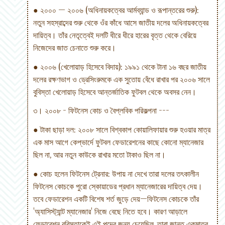
● ২০০০ — ২০০৬ (অধিনায়কত্বের আর্মব্যান্ড ও রূপান্তরের শুরু):
নতুন সহস্রাব্দের শুরু থেকে ওঁর কাঁধে আসে জাতীয় দলের অধিনায়কত্বের
দায়িত্ব। তাঁর নেতৃত্বেই দলটি ধীরে ধীরে হারের বৃত্ত থেকে বেরিয়ে
নিজেদের জাত চেনাতে শুরু করে।
● ২০০৬ (খেলোয়াড় হিসেবে বিদায়): ১৯৯১ থেকে টানা ১৬ বছর জাতীয়
দলের রক্ষণভাগ ও ড্রেসিংরুমকে এক সুতোয় বেঁধে রাখার পর ২০০৬ সালে
বুবিস্তা খেলোয়াড় হিসেবে আন্তর্জাতিক ফুটবল থেকে অবসর নেন।
৩। ২০০৮ - ফিটনেস কোচ ও বৈপ্লবিক পরিকল্পনা ---
● টাকা ছাড়া দল: ২০০৮ সালে বিশ্বকাপ কোয়ালিফায়ার শুরু হওয়ার মাত্র
এক মাস আগে কেপ্ভার্দে ফুটবল ফেডারেশনের কাছে কোনো ম্যানেজার
ছিল না, আর নতুন কাউকে রাখার মতো টাকাও ছিল না।
● কোচ হলেন ফিটনেস ট্রেনার: উপায় না দেখে তারা দলের তৎকালীন
ফিটনেস কোচকে পুরো স্কোয়াডের প্রধান ম্যানেজারের দায়িত্ব দেয়।
তবে ফেডারেশন একটি বিশেষ শর্ত জুড়ে দেয়—ফিটনেস কোচকে তাঁর
'অ্যাসিস্ট্যান্ট ম্যানেজার' নিজে বেছে নিতে হবে। কারণ আড়ালে
ফেডারেশন বুবিস্তাকেই এই পদের জন্য চেয়েছিল, তারা জানত একমাত্র