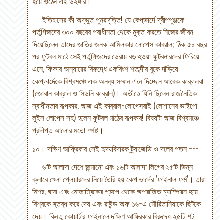
হয়ে ওঠেন এই উইঙ্গার।
ইতিহাসের কী অদ্ভুত পুনরাবৃত্তি! যে কেপ্ভার্দে দ্বীপপুঞ্জকে
পর্তুগিজদের ৩০০ বছরের পরাধীনতা থেকে মুক্ত করতে নিজের জীবন
দিয়েছিলেন তাদের জাতির জনক আমিলকার লোপেস কাব্রাল; ঠিক ৫০ বছর
পর ফুটবল মাঠে সেই পর্তুগিজদের ডেরায় বড় হওয়া ফুটবলারদের ফিরিয়ে
এনে, ফিফার অন্যায়ের বিরুদ্ধে একবিংশ শতাব্দীর বুকে দাঁড়িয়ে
কেপ্ভার্দেকে বিশ্বমঞ্চে এক অনন্য সম্মান এনে দিচ্ছেন আরেক কাব্রালরা
(জোবান কাব্রাল ও সিডনি কাব্রাল)। অতীতে যিনি ছিলেন রাজনৈতিক
স্বাধীনতার রূপকার, আজ এই কাব্রাল-লোপেসরাই (লোগানের ভাইপো
লুইস লোপেস সহ) হলেন ফুটবল মাঠের রূপকার! বিষয়টা আজ বিশ্বমঞ্চে
প্রদীপ্ত আলোর মতো স্পষ্ট।
১০। দক্ষিণ আফ্রিকার সেই হৃদয়বিদারক ট্র্যাজেডি ও দলের পতন ---
৬টি আলাদা দেশে জন্মানো এবং ১৬টি আলাদা লিগের ২৫টি ভিন্ন
ক্লাবে খেলা প্লেয়ারদের নিয়ে তৈরি হয় কেপ ভার্দের 'ফাইনাল ফর্ম'। তারা
মিশর, ঘানা এবং মোজাম্বিকের গ্রুপে থেকে অপরাজিত চ্যাম্পিয়ন হয়ে
বিশ্বকে স্তব্ধ করে দেয় এবং রাউন্ড অফ ১৬-এ মৌরিতানিয়াকে ছিটকে
দেয়। কিন্তু কোয়ার্টার ফাইনালে দক্ষিণ আফ্রিকার বিরুদ্ধে ২৫টি শট