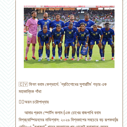
🇨🇻 ফিফা বনাম কেপ্ভার্দে: 'প্রতিশোধের সুপারটিম' গড়ার এক
মহাকাব্যিক গাঁথা
✍🏽অয়ন চট্টোপাধ্যায়
আমার প্রথম স্পোর্টস কলাম (এক চোখের বাজপাখি বনাম
বিশ্বচ্যাম্পিয়নদের নাভিশ্বাস: ২০২৬ বিশ্বকাপের সবচেয়ে বড় রূপকথা)র
হেডিং-এ "রূপকথা" শব্দের ব্যবহারের পর থেকেই মনাকাশে মেঘের