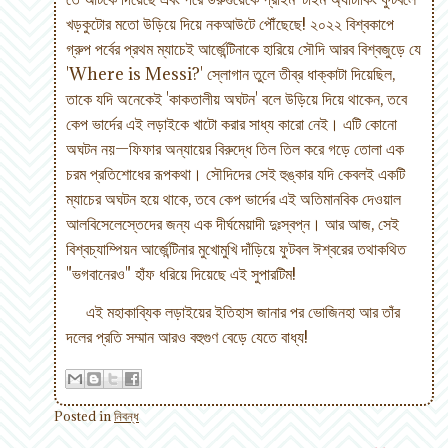
খড়কুটোর মতো উড়িয়ে দিয়ে নকআউটে পৌঁছেছে! ২০২২ বিশ্বকাপে
গ্রুপ পর্বের প্রথম ম্যাচেই আর্জেন্টিনাকে হারিয়ে সৌদি আরব বিশ্বজুড়ে যে
'Where is Messi?' স্লোগান তুলে তীব্র ধাক্কাটা দিয়েছিল,
তাকে যদি অনেকেই 'কাকতালীয় অঘটন' বলে উড়িয়ে দিয়ে থাকেন, তবে
কেপ ভার্দের এই লড়াইকে খাটো করার সাধ্য কারো নেই। এটি কোনো
অঘটন নয়—ফিফার অন্যায়ের বিরুদ্ধে তিল তিল করে গড়ে তোলা এক
চরম প্রতিশোধের রূপকথা। সৌদিদের সেই হুঙ্কার যদি কেবলই একটি
ম্যাচের অঘটন হয়ে থাকে, তবে কেপ ভার্দের এই অতিমানবিক দেওয়াল
আলবিসেলেস্তেদের জন্য এক দীর্ঘমেয়াদী দুঃস্বপ্ন। আর আজ, সেই
বিশ্বচ্যাম্পিয়ন আর্জেন্টিনার মুখোমুখি দাঁড়িয়ে ফুটবল ঈশ্বরের তথাকথিত
"ভগবানেরও" হাঁফ ধরিয়ে দিয়েছে এই সুপারটিম!
এই মহাকাব্যিক লড়াইয়ের ইতিহাস জানার পর ভোজিনহা আর তাঁর
দলের প্রতি সম্মান আরও বহুগুণ বেড়ে যেতে বাধ্য!
Posted in
নিবন্ধ