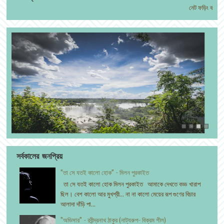
নেট ফড়িং বইমেলা কবিতা সংকলন ২০২১ (
সর্বকালের জনপ্রিয়
"তা সে যতই কালো হোক" - মিলন পুরকাইত
তা সে যতই কালো হোক মিলন পুরকাইত আমাকে দেখতে বড্ড খারাপ
ছিল। বেশ কালো আর মুখশ্রী... না না কালো মেয়ের রূপ গুণের বিচার
আলাদা দাঁড়ি পা...
"অভিসার" - রবীন্দ্রনাথ ঠাকুর (নাট্যরুপ- বিক্রম শীল)