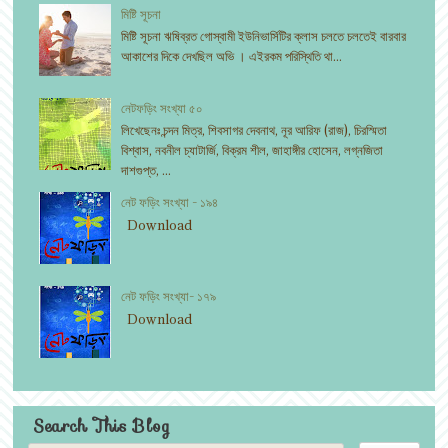
মিষ্টি সূচনা
মিষ্টি সূচনা ঋষিব্রত গোস্বামী ইউনিভার্সিটির ক্লাস চলতে চলতেই বারবার
আকাশের দিকে দেখছিল অভি । এইরকম পরিস্থিতি থা...
নেটফড়িং সংখ্যা ৫০
লিখেছেনঃ চন্দন মিত্র, শিবসাগর দেবনাথ, নূর আরিফ (রাজ), চিরস্মিতা
বিশ্বাস, নবনীল চ্যাটার্জি, বিক্রম শীল, জাহাঙ্গীর হোসেন, লগ্নজিতা
দাশগুপ্ত, ...
নেট ফড়িং সংখ্যা - ১৯৪
Download
নেট ফড়িং সংখ্যা- ১৭৯
Download
Search This Blog