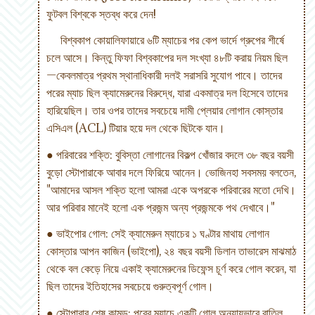
ফুটবল বিশ্বকে স্তব্ধ করে দেন!
বিশ্বকাপ কোয়ালিফায়ারে ৬টি ম্যাচের পর কেপ ভার্দে গ্রুপের শীর্ষে
চলে আসে। কিন্তু ফিফা বিশ্বকাপের দল সংখ্যা ৪৮টি করায় নিয়ম ছিল
—কেবলমাত্র প্রথম স্থানাধিকারী দলই সরাসরি সুযোগ পাবে। তাদের
পরের ম্যাচ ছিল ক্যামেরুনের বিরুদ্ধে, যারা একমাত্র দল হিসেবে তাদের
হারিয়েছিল। তার ওপর তাদের সবচেয়ে দামী প্লেয়ার লোগান কোস্তার
এসিএল (ACL) টিয়ার হয়ে দল থেকে ছিটকে যান।
● পরিবারের শক্তি: বুবিস্তা লোগানের বিকল্প খোঁজার বদলে ৩৮ বছর বয়সী
বুড়ো স্টোপারাকে আবার দলে ফিরিয়ে আনেন। ভোজিনহা সবসময় বলতেন,
"আমাদের আসল শক্তি হলো আমরা একে অপরকে পরিবারের মতো দেখি।
আর পরিবার মানেই হলো এক প্রজন্ম অন্য প্রজন্মকে পথ দেখাবে।"
● ভাইপোর গোল: সেই ক্যামেরুন ম্যাচের ১ ঘণ্টার মাথায় লোগান
কোস্তার আপন কাজিন (ভাইপো), ২৪ বছর বয়সী ডিলান তাভারেস মাঝমাঠ
থেকে বল কেড়ে নিয়ে একাই ক্যামেরুনের ডিফেন্স চূর্ণ করে গোল করেন, যা
ছিল তাদের ইতিহাসের সবচেয়ে গুরুত্বপূর্ণ গোল।
● স্টোপারার শেষ কামড়: পরের ম্যাচে একটি গোল অন্যায়ভাবে বাতিল