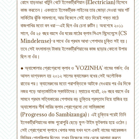
রোদে হাড়ভাঙা খাটুনি খেটে ইলেকট্রিশিয়ান (Electrician) হিসেবে
কাজ করতেন। একহাতে ইলেকট্রিক লাইনের তার জোড়া দেওয়া আর শর্ট
সার্কিটের ঝুঁকি সামলানো, আর বিকেলে সেই হাত দিয়েই শক্ত মাঠে
বাজপাখির মতো বল ধরা—এই ছিল ওঁর চেনা রুটিন। অবশেষে ২০১১
সালে, ওঁর ২৫ বছর বয়সে ওঁর ঘরের মাঠের ক্লাব সিএস মিন্দেলেন্সে (CS
Mindelense)-র সাথে ওঁর প্রথম আধা-পেশাদার চুক্তি সই হয়।
তবে সেই যৎসামান্য টাকায় ইলেকট্রিশিয়ানের কাজ ছাড়ার কোনো উপায়
ছিল না ওঁর।
● অ্যাঙ্গোলার প্রোগ্রেসো ক্লাব ও 'VOZINHA' নামের গর্জন: ওঁর
আসল ভাগ্যবদল হয় ২০১২ সালের ক্যামেরুন বধের সেই অলৌকিক
রাতের পর। ক্যামেরুনের মতো পরাশক্তিকে আটকে দেওয়ার পর ওঁর দিকে
নজর পড়ে আন্তর্জাতিক স্কাউটদের। ম্যাচের পরেই, ২৬ বছর বয়সে ওঁর
সামনে প্রথম সত্যিকারের পেশাদার বড় চুক্তির প্রস্তাব নিয়ে হাজির হয়
অ্যাঙ্গোলার শীর্ষ সারির ক্লাব প্রোগ্রেসো দো সাম্বিজাঙ্গা
(Progresso do Sambizanga)। এই চুক্তির পরেই তিনি
ইলেকট্রিশিয়ানের কাজ পুরোপুরি ছেড়ে ফুল-টাইম ফুটবলার হয়ে ওঠেন।
সেই প্রোগ্রেসো ক্লাবে খেলার সময় যখন দলে একই নামের আরেকজন
সিনিয়র গোলকিপার ছিলেন, তখন নিজেকে তার থেকে আলাদা করতে