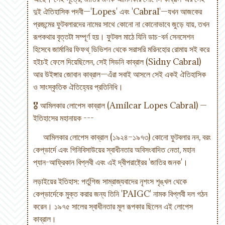
দুই ঐতিহাসিক পদবী—'Lopes' এবং 'Cabral'—যখন আজকের
প্রজন্মের ফুটবলারদের নামের সাথে কোনো না কোনোভাবে জুড়ে যায়, তখন
রূপকথার বৃত্তটা সম্পূর্ণ হয়। ফুটবল মাঠে যিনি ডাচ-বর্ন সেনসেশন
হিসেবে জার্মানির ফিফথ্ ডিভিশন থেকে সরাসরি মরিনহোর রোমায় সই করে
হইচই ফেলে দিয়েছিলেন, সেই সিডনি কাব্রাল (Sidny Cabral)
আর উইঙ্গার জোবান কাব্রাল—এঁরা সবাই আসলে সেই একই ঐতিহাসিক
ও সাংস্কৃতিক ঐতিহ্যের প্রতিনিধি।
🎖 আমিলকার লোপেস কাব্রাল (Amílcar Lopes Cabral) —
ইতিহাসের মহানায়ক ---
আমিলকার লোপেস কাব্রাল (১৯২৪–১৯৭৩) কোনো ফুটবলার নন, বরং
কেপ্ভার্দে এবং গিনিবিসাউয়ের স্বাধীনতার অবিসংবাদিত নেতা, মহান
প্যান-আফ্রিকান বিপ্লবী এবং এই দ্বীপরাষ্ট্রের 'জাতির জনক'।
লড়াইয়ের ইতিহাস: পর্তুগিজ সাম্রাজ্যবাদের নৃশংস শৃঙ্খল থেকে
কেপ্ভার্দেকে মুক্ত করার জন্য তিনি 'PAIGC' নামক বিপ্লবী দল গঠন
করেন। ১৯৭৫ সালের স্বাধীনতার মূল রূপকার ছিলেন এই লোপেস
কাব্রাল।