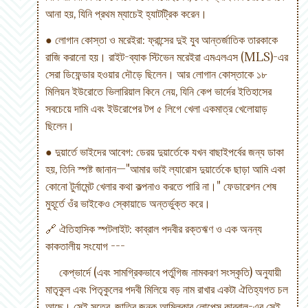
আনা হয়, যিনি প্রথম ম্যাচেই হ্যাটট্রিক করেন।
● লোগান কোস্তা ও মরেইরা: ফ্রান্সের দুই যুব আন্তর্জাতিক তারকাকে
রাজি করানো হয়। রাইট-ব্যাক স্টিভেন মরেইরা এমএলএস (MLS)-এর
সেরা ডিফেন্ডার হওয়ার দৌড়ে ছিলেন। আর লোগান কোস্তাকে ১৮
মিলিয়ন ইউরোতে ভিলারিয়াল কিনে নেয়, যিনি কেপ ভার্দের ইতিহাসের
সবচেয়ে দামি এবং ইউরোপের টপ ৫ লিগে খেলা একমাত্র খেলোয়াড়
ছিলেন।
● দুয়ার্তে ভাইদের আবেগ: ডেরয় দুয়ার্তেকে যখন বাছাইপর্বের জন্য ডাকা
হয়, তিনি স্পষ্ট জানান—"আমার ভাই ল্যারোস দুয়ার্তেকে ছাড়া আমি একা
কোনো টুর্নামেন্ট খেলার কথা কল্পনাও করতে পারি না।" ফেডারেশন শেষ
মুহূর্তে ওঁর ভাইকেও স্কোয়াডে অন্তর্ভুক্ত করে।
🔗 ঐতিহাসিক স্পটলাইট: কাব্রাল পদবীর রক্তঋণ ও এক অনন্য
কাকতালীয় সংযোগ ---
কেপ্ভার্দে (এবং সামগ্রিকভাবে পর্তুগিজ নামকরণ সংস্কৃতি) অনুযায়ী
মাতৃকুল এবং পিতৃকুলের পদবী মিলিয়ে বড় নাম রাখার একটা ঐতিহ্যগত চল
আছে। সেই সূত্রে, জাতির জনক আমিলকার লোপেস কাব্রাল-এর সেই