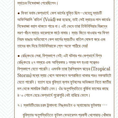
ম্যাচের নিষেধাজ্ঞা পেয়েছিলেন।
● ফিফা বনাম কেপ্ভার্দে: কেপ ভার্দের যুক্তি ছিল—যেহেতু ম্যাচটি
অফিশিয়ালি 'বাতিল' (Void) করা হয়েছে, তাই সেই ম্যাচের লাল কার্ডের
নিষেধাজ্ঞা বহাল থাকতে পারে না। এই ভেবে তারা তিউনিসিয়ার বিরুদ্ধে
মরণ-বাঁচন ম্যাচে ভারেলাকে মাঠে নামায়। ম্যাচ জিতে যাওয়ার পর ফিফা
নিয়ম ভাঙার অভিযোগে কেপ ভার্দের ম্যাচটিও বাতিল ঘোষণা করে এবং
তাদের বাদ দিয়ে তিউনিসিয়াকে প্লে-অফে পাঠিয়ে দেয়!
● রেঙ্কিংয়ে সেরা, বিশ্বকাপে নেই: এই ঘটনার পর কেপ্ভার্দে বিশ্ব
রেঙ্কিংয়ে ২৭ নম্বরে এবং আফ্রিকার ১ নম্বর দল হওয়া সত্ত্বেও
বিশ্বকাপে যেতে পারেনি। এমনকি তারা ট্রপিক্যাল ঝড়ের (Tropical
Storm) মধ্যে ম্যাচ খেলে আফকনে অপরাজিত থাকার পরও নকআউটে
যেতে পারেনি। হতাশ হয়ে বুবিস্তা ক্লাব ফুটবলের অভিজ্ঞতা নিতে জাতীয়
দল থেকে সাময়িক বিরতি নেন। ওঁর অনুপস্থিতিতে বুর্কিনা ফাসোর কাছে
৪-০ গোলে হেরে কেপ্ভার্দে পুরোপুরি খেই হারিয়ে ফেলে।
৭। স্কাউটিংয়ের চরম উন্মাদনা: লিঙ্কডইন ও অ্যামেচার ফুটবলার ---
বুবিস্তার অনুপস্থিতিতে ফুটবল ফেডারেশন প্রবাসী খেলোয়াড় খোঁজার