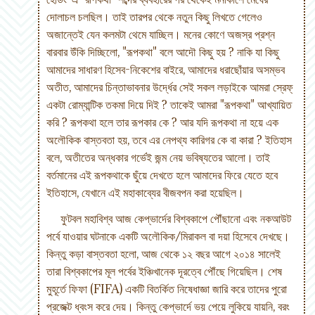
দোলাচল চলছিল। তাই তারপর থেকে নতুন কিছু লিখতে গেলেও
অজান্তেই যেন কলমটা থেমে যাচ্ছিল। মনের কোণে অজস্র প্রশ্ন
বারবার উঁকি দিচ্ছিলো, "রূপকথা" বলে আদৌ কিছু হয় ? নাকি যা কিছু
আমাদের সাধারণ হিসেব-নিকেশের বাইরে, আমাদের ধরাছোঁয়ার অসম্ভব
অতীত, আমাদের চিন্তাভাবনার উর্দ্ধের সেই সকল লড়াইকে আমরা স্রেফ্
একটা রোম্যান্টিক তকমা দিয়ে দিই ? তাকেই আমরা "রূপকথা" আখ্যায়িত
করি ? রূপকথা হলে তার রূপকার কে ? আর যদি রূপকথা না হয়ে এক
অলৌকিক বাস্তবতা হয়, তবে এর নেপথ্য কারিগর কে বা কারা ? ইতিহাস
বলে, অতীতের অন্ধকার গর্ভেই জন্ম নেয় ভবিষ্যতের আলো। তাই
বর্তমানের এই রূপকথাকে ছুঁয়ে দেখতে হলে আমাদের ফিরে যেতে হবে
ইতিহাসে, যেখানে এই মহাকাব্যের বীজবপন করা হয়েছিল।
ফুটবল মহাবিশ্ব আজ কেপ্ভার্দের বিশ্বকাপে পৌঁছানো এবং নকআউট
পর্বে যাওয়ার ঘটনাকে একটি অলৌকিক/মিরাকল বা দয়া হিসেবে দেখছে।
কিন্তু কড়া বাস্তবতা হলো, আজ থেকে ১২ বছর আগে ২০১৪ সালেই
তারা বিশ্বকাপের মূল পর্বের ইঞ্চিখানেক দূরত্বে পৌঁছে গিয়েছিল। শেষ
মুহূর্তে ফিফা (FIFA) একটি বিতর্কিত নিষেধাজ্ঞা জারি করে তাদের পুরো
প্রজেক্ট ধ্বংস করে দেয়। কিন্তু কেপ্ভার্দে ভয় পেয়ে লুকিয়ে যায়নি, বরং