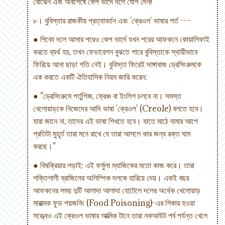
বোঝেন এবং অবশেষে কেপ ভার্দে দলে যোগ দেন!
৮। বুবিস্তার রাজকীয় প্রত্যাবর্তন এবং 'ক্রেওল' ভাষার শর্ত ---
● পিকো দলে আসার পরেও কেপ ভার্দে যখন পরের আফকনে কোয়ালিফাই
করতে ব্যর্থ হয়, তখন ফেডারেশন বুঝতে পারে বুবিস্তাকে স্থায়ীভাবে
ফিরিয়ে আনা ছাড়া গতি নেই। বুবিস্তা ফিরেই দাঙ্গাবাজ ড্রেসিংরুমকে
এক করতে একটি ঐতিহাসিক নিয়ম জারি করেন:
● "ড্রেসিংরুমে পর্তুগিজ, ফ্রেঞ্চ বা ইংলিশ চলবে না। সমস্ত
খেলোয়াড়কে নিজেদের আদি ভাষা 'ক্রেওল' (Creole) বলতে হবে।
যারা জানে না, তাদের এই ভাষা শিখতে হবে। যাতে মাঠে নামার আগে
প্রতিটা মুহূর্ত তারা মনে রাখে যে তারা আসলে কার জন্য রক্ত ঘাম
করছে।"
● বিষক্রিয়ার লড়াই: এই ফর্মুলা ম্যাজিকের মতো কাজ করে। তারা
শক্তিশালী ব্রাজিলের অলিম্পিক দলকে হারিয়ে দেয়। একই বছর
আফকনের সময় দুটি আলাদা আলাদা হোটেলে দলের অর্ধেক খেলোয়াড়
মারাত্মক ফুড পয়জনিং (Food Poisoning)-এর শিকার হওয়া
সত্ত্বেও এই ক্রেওল ভাষার আত্মিক টানে তারা নকআউট পর্ব পর্যন্ত খেলে