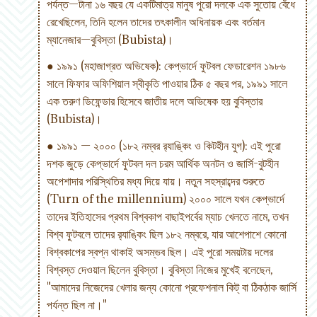
পর্যন্ত—টানা ১৬ বছর যে একটিমাত্র মানুষ পুরো দলকে এক সুতোয় বেঁধে
রেখেছিলেন, তিনি হলেন তাদের তৎকালীন অধিনায়ক এবং বর্তমান
ম্যানেজার—বুবিস্তা (Bubista)।
● ১৯৯১ (মহাজাগ্রত অভিষেক): কেপ্ভার্দে ফুটবল ফেডারেশন ১৯৮৬
সালে ফিফার অফিশিয়াল স্বীকৃতি পাওয়ার ঠিক ৫ বছর পর, ১৯৯১ সালে
এক তরুণ ডিফেন্ডার হিসেবে জাতীয় দলে অভিষেক হয় বুবিস্তার
(Bubista)।
● ১৯৯১ — ২০০০ (১৮২ নম্বর র‌্যাঙ্কিং ও কিটহীন যুগ): এই পুরো
দশক জুড়ে কেপ্ভার্দে ফুটবল দল চরম আর্থিক অনটন ও জার্সি-বুটহীন
অপেশাদার পরিস্থিতির মধ্য দিয়ে যায়। নতুন সহস্রাব্দের শুরুতে
(Turn of the millennium) ২০০০ সালে যখন কেপ্ভার্দে
তাদের ইতিহাসের প্রথম বিশ্বকাপ বাছাইপর্বের ম্যাচ খেলতে নামে, তখন
বিশ্ব ফুটবলে তাদের র‌্যাঙ্কিং ছিল ১৮২ নম্বরে, যার আশেপাশে কোনো
বিশ্বকাপের স্বপ্ন থাকাই অসম্ভব ছিল। এই পুরো সময়টায় দলের
বিশ্বস্ত দেওয়াল ছিলেন বুবিস্তা। বুবিস্তা নিজের মুখেই বলেছেন,
"আমাদের নিজেদের খেলার জন্য কোনো প্রফেশনাল কিট্ বা ঠিকঠাক জার্সি
পর্যন্ত ছিল না।"