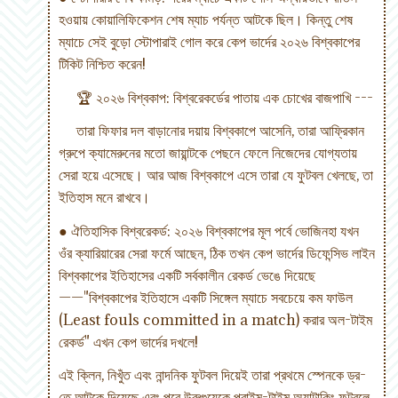
হওয়ায় কোয়ালিফিকেশন শেষ ম্যাচ পর্যন্ত আটকে ছিল। কিন্তু শেষ
ম্যাচে সেই বুড়ো স্টোপারাই গোল করে কেপ ভার্দের ২০২৬ বিশ্বকাপের
টিকিট নিশ্চিত করেন!
🏆 ২০২৬ বিশ্বকাপ: বিশ্বরেকর্ডের পাতায় এক চোখের বাজপাখি ---
তারা ফিফার দল বাড়ানোর দয়ায় বিশ্বকাপে আসেনি, তারা আফ্রিকান
গ্রুপে ক্যামেরুনের মতো জায়ান্টকে পেছনে ফেলে নিজেদের যোগ্যতায়
সেরা হয়ে এসেছে। আর আজ বিশ্বকাপে এসে তারা যে ফুটবল খেলছে, তা
ইতিহাস মনে রাখবে।
● ঐতিহাসিক বিশ্বরেকর্ড: ২০২৬ বিশ্বকাপের মূল পর্বে ভোজিনহা যখন
ওঁর ক্যারিয়ারের সেরা ফর্মে আছেন, ঠিক তখন কেপ ভার্দের ডিফেন্সিভ লাইন
বিশ্বকাপের ইতিহাসের একটি সর্বকালীন রেকর্ড ভেঙে দিয়েছে
——"বিশ্বকাপের ইতিহাসে একটি সিঙ্গেল ম্যাচে সবচেয়ে কম ফাউল
(Least fouls committed in a match) করার অল-টাইম
রেকর্ড" এখন কেপ ভার্দের দখলে!
এই ক্লিন, নিখুঁত এবং নান্দনিক ফুটবল দিয়েই তারা প্রথমে স্পেনকে ড্র-
তে আটকে দিয়েছে এবং পরে উরুগুয়েকে প্রাইম-টাইম অ্যাটাকিং ফুটবলে