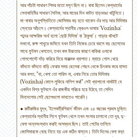
আর পাঁচটা সাধারণ শিশুর মতো মসৃণ ছিল না। বাবা ছিলেন কেপ্ভার্দের
সেনাবাহিনীর সাধারণ সৈনিক, আর মায়ের দিন কাটত হাড়ভাঙা খাটুনিতে।
মা-বাবার অনুপস্থিতিতে জোসিমার বড় হতে থাকেন ওঁর দাদু আর দিদিমার
স্নেহের আঁচলে। কেপ্ভার্দের স্থানীয় ক্রেওল ভাষায় 'Vozinha'
শব্দের আক্ষরিক অর্থ হলো 'ছোট্ট দিদিমা' বা 'ঠাকুমা'। পাড়ার খটখটে
শুকনো, রুক্ষ পাথুরে জমিতে যখন তিনি নিজের চেয়ে বয়সে বড় ছেলেদের
সাথে ফুটবল খেলতেন, তখন কম উচ্চতার কারণে বাকিরা ওনাকে
গোলপোস্টে দাঁড় করিয়ে দিয়ে মারাত্মক খ্যাপাত। ম্যাচে গোল খেয়ে
কাঁদতে কাঁদতে বাড়ি ফেরার সময় ছেলেরা পেছন থেকে চিৎকার করে হাসত
আর বলত, "যা, খেলা তো পারিস না, এবার গিয়ে তোর দিদিমার
(Vozinha) কোলে লুকিয়ে নালিশ কর!" সেই খ্যাপানো নামটাই যে
একদিন বিশ্ব ফুটবলে ওঁর রাজকীয় পরিচয় হয়ে উঠবে, তা সেদিন
মিনদেলোর সেই ছেলেগুলো ভাবতেও পারেনি।
● রুটিরুজির যুদ্ধ, 'ইলেকট্রিশিয়ান' জীবন এবং ২৫ বছরের প্রথম চুক্তি:
কেপ্ভার্দের স্থানীয় লিগে ফুটবল খেলে তখন সংসার চালানো তো দূর, দু-
বেলা অন্নসংস্থান করাই অসম্ভব ছিল। তাই পেটের তাগিদে
জোসিমারকে বেছে নিতে হয় এক কঠিন বাস্তব। তিনি দিনের বেলা কড়া