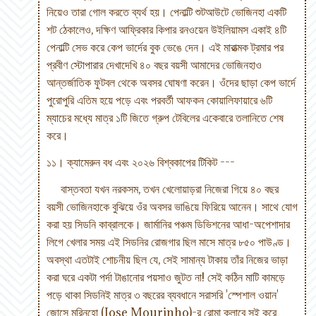
নিয়েও তারা গোল করতে ব্যর্থ হয়। পেনাল্টি শুটআউটে ভোজিনহা একটি
শট ঠেকালেও, দক্ষিণ আফ্রিকার কিপার রনওয়েন উইলিয়ামস একাই ৪টি
পেনাল্টি সেভ করে কেপ ভার্দের বুক ভেঙে দেন। এই মারাত্মক ট্রমার পর
প্রবীণ স্টোপারার দেখাদেখি ৪০ বছর বয়সী আমাদের ভোজিনহাও
আন্তর্জাতিক ফুটবল থেকে অবসর ঘোষণা করেন। ওঁদের ছাড়া কেপ ভার্দে
পুরোপুরি এতিম হয়ে পড়ে এবং পরবর্তী আফকন কোয়ালিফায়ারে ৬টি
ম্যাচের মধ্যে মাত্র ১টি জিতে গ্রুপ টেবিলের একেবারে তলানিতে শেষ
করে।
১১। ক্যামেরুন বধ এবং ২০২৬ বিশ্বকাপের টিকিট ---
বাস্তবতা যখন নরকসম, তখন খেলোয়াড়রা নিজেরা গিয়ে ৪০ বছর
বয়সী ভোজিনহাকে বুঝিয়ে ওঁর অবসর ভাঙিয়ে ফিরিয়ে আনেন। সাথে যোগ
করা হয় সিডনি কাব্রালকে। জার্মানির পঞ্চম ডিভিশনের আধা-অপেশাদার
লিগে খেলার সময় এই সিডনির রোজগার ছিল মাসে মাত্র ৮৫০ পাউণ্ড।
অবস্থা এতটাই শোচনীয় ছিল যে, সেই সামান্য টাকায় তাঁর নিজের ভাড়া
করা ঘরে একটা পর্দা টাঙানোর পয়সাও জুটত না! সেই কঠিন মাটি কামড়ে
পড়ে থাকা সিডনিই মাত্র ৩ বছরের ব্যবধানে সরাসরি 'স্পেশাল ওয়ান'
জোসে মরিনহো (Jose Mourinho)-র রোমা ক্লাবে সই করে