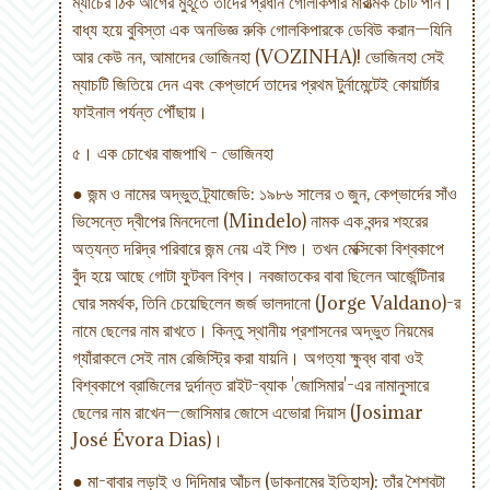
ম্যাচের ঠিক আগের মুহূর্তে তাদের প্রধান গোলকিপার মারাত্মক চোট পান।
বাধ্য হয়ে বুবিস্তা এক অনভিজ্ঞ রুকি গোলকিপারকে ডেবিউ করান—যিনি
আর কেউ নন, আমাদের ভোজিনহা (VOZINHA)! ভোজিনহা সেই
ম্যাচটি জিতিয়ে দেন এবং কেপ্ভার্দে তাদের প্রথম টুর্নামেন্টেই কোয়ার্টার
ফাইনাল পর্যন্ত পৌঁছায়।
৫। এক চোখের বাজপাখি - ভোজিনহা
● জন্ম ও নামের অদ্ভুত ট্র্যাজেডি: ১৯৮৬ সালের ৩ জুন, কেপ্ভার্দের সাঁও
ভিসেন্তে দ্বীপের মিনদেলো (Mindelo) নামক এক বন্দর শহরের
অত্যন্ত দরিদ্র পরিবারে জন্ম নেয় এই শিশু। তখন মেক্সিকো বিশ্বকাপে
বুঁদ হয়ে আছে গোটা ফুটবল বিশ্ব। নবজাতকের বাবা ছিলেন আর্জেন্টিনার
ঘোর সমর্থক, তিনি চেয়েছিলেন জর্জ ভালদানো (Jorge Valdano)-র
নামে ছেলের নাম রাখতে। কিন্তু স্থানীয় প্রশাসনের অদ্ভুত নিয়মের
গ্যাঁরাকলে সেই নাম রেজিস্ট্রি করা যায়নি। অগত্যা ক্ষুব্ধ বাবা ওই
বিশ্বকাপে ব্রাজিলের দুর্দান্ত রাইট-ব্যাক 'জোসিমার'-এর নামানুসারে
ছেলের নাম রাখেন—জোসিমার জোসে এভোরা দিয়াস (Josimar
José Évora Dias)।
● মা-বাবার লড়াই ও দিদিমার আঁচল (ডাকনামের ইতিহাস): তাঁর শৈশবটা