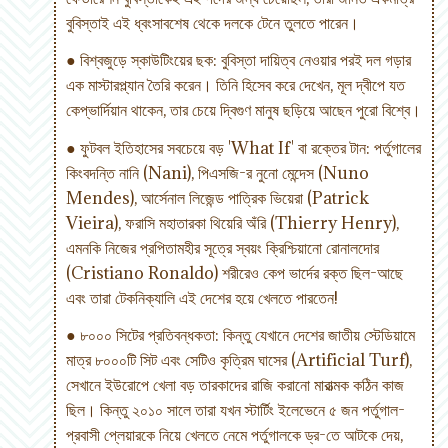
বুবিস্তাই এই ধ্বংসাবশেষ থেকে দলকে টেনে তুলতে পারেন।
● বিশ্বজুড়ে স্কাউটিংয়ের ছক: বুবিস্তা দায়িত্ব নেওয়ার পরই দল গড়ার
এক মাস্টারপ্ল্যান তৈরি করেন। তিনি হিসেব করে দেখেন, মূল দ্বীপে যত
কেপ্ভার্দিয়ান থাকেন, তার চেয়ে দ্বিগুণ মানুষ ছড়িয়ে আছেন পুরো বিশ্বে।
● ফুটবল ইতিহাসের সবচেয়ে বড় 'What If' বা রক্তের টান: পর্তুগালের
কিংবদন্তি নানি (Nani), পিএসজি-র নুনো মেন্দেস (Nuno
Mendes), আর্সেনাল লিজেন্ড পাত্রিক ভিয়েরা (Patrick
Vieira), ফরাসি মহাতারকা থিয়েরি অঁরি (Thierry Henry),
এমনকি নিজের প্রপিতামহীর সূত্রে স্বয়ং ক্রিশ্চিয়ানো রোনালদোর
(Cristiano Ronaldo) শরীরেও কেপ ভার্দের রক্ত ছিল-আছে
এবং তারা টেকনিক্যালি এই দেশের হয়ে খেলতে পারতেন!
● ৮০০০ সিটের প্রতিবন্ধকতা: কিন্তু যেখানে দেশের জাতীয় স্টেডিয়ামে
মাত্র ৮০০০টি সিট এবং সেটিও কৃত্রিম ঘাসের (Artificial Turf),
সেখানে ইউরোপে খেলা বড় তারকাদের রাজি করানো মারাত্মক কঠিন কাজ
ছিল। কিন্তু ২০১০ সালে তারা যখন স্টার্টিং ইলেভেনে ৫ জন পর্তুগাল-
প্রবাসী প্লেয়ারকে নিয়ে খেলতে নেমে পর্তুগালকে ড্র-তে আটকে দেয়,