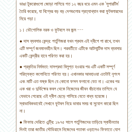
ভাঙা টুকরোগুলো জোড়া লাগিয়ে গত ১২ বছর ধরে এমন এক 'সুপারটিম'
তৈরি করেছে, যা বিশ্বের বড় বড় দেশগুলোর প্রত্যাখ্যান করা ফুটবলারদের
নিয়ে গড়া।
১। ভৌগোলিক নরক ও ফুটবলে নব জন্ম ---
● দাস ব্যবসার কেন্দ্র: পর্তুগিজরা যখন প্রথম এই দ্বীপে পা রাখে, তখন
এটি সম্পূর্ণ জনমানবহীন ছিল। পরবর্তীতে এটিকে আটলান্টিক দাস ব্যবসার
একটি কেন্দ্রীয় হাবে পরিণত করা হয়।
● প্রকৃতির নির্মমতা: দাসপ্রথা বিলুপ্ত হওয়ার পর এটি একটি সম্পূর্ণ
পরিত্যক্ত কলোনিতে পরিণত হয়। এখানকার আবহাওয়া এতটাই নৃশংস
এবং মাটি এত শুষ্ক ছিল যে কোনো ফসল ফলানো যেত না। একের পর
এক খরা ও দুর্ভিক্ষের কবল থেকে নিজেদের জীবন বাঁচানোর তাগিদে যে
যেভাবে পেরেছে এই দ্বীপ ছেড়ে পালিয়ে যেতে বাধ্য হয়েজে।
স্বাভাবিকভাবেই সেখানে ফুটবল নিয়ে ভাবার সময় বা সুযোগ কারো ছিল
না।
● ফিফায় দেরিতে এন্ট্রি: ১৯৭৫ সালে পর্তুগিজদের তাড়িয়ে স্বাধীনতার
দিনই তারা জাতীয় স্টেডিয়ামে নিজেদের পতাকা ওড়ালেও ফিফাতে যোগ