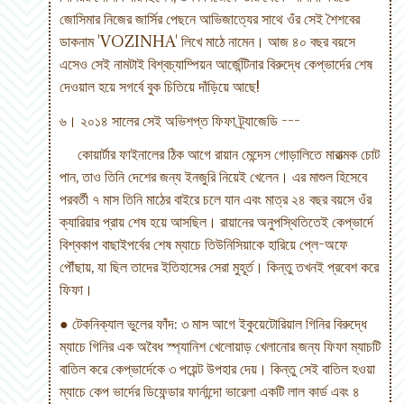
জোসিমার নিজের জার্সির পেছনে আভিজাত্যের সাথে ওঁর সেই শৈশবের
ডাকনাম 'VOZINHA' লিখে মাঠে নামেন। আজ ৪০ বছর বয়সে
এসেও সেই নামটাই বিশ্বচ্যাম্পিয়ন আর্জেন্টিনার বিরুদ্ধে কেপ্ভার্দের শেষ
দেওয়াল হয়ে সগর্বে বুক চিতিয়ে দাঁড়িয়ে আছে!
৬। ২০১৪ সালের সেই অভিশপ্ত ফিফা ট্র্যাজেডি ---
কোয়ার্টার ফাইনালের ঠিক আগে রায়ান মেন্দেস গোড়ালিতে মারাত্মক চোট
পান, তাও তিনি দেশের জন্য ইনজুরি নিয়েই খেলেন। এর মাশুল হিসেবে
পরবর্তী ৭ মাস তিনি মাঠের বাইরে চলে যান এবং মাত্র ২৪ বছর বয়সে ওঁর
ক্যারিয়ার প্রায় শেষ হয়ে আসছিল। রায়ানের অনুপস্থিতিতেই কেপ্ভার্দে
বিশ্বকাপ বাছাইপর্বের শেষ ম্যাচে তিউনিসিয়াকে হারিয়ে প্লে-অফে
পৌঁছায়, যা ছিল তাদের ইতিহাসের সেরা মুহূর্ত। কিন্তু তখনই প্রবেশ করে
ফিফা।
● টেকনিক্যাল ভুলের ফাঁদ: ৩ মাস আগে ইকুয়েটোরিয়াল গিনির বিরুদ্ধে
ম্যাচে গিনির এক অবৈধ স্প্যানিশ খেলোয়াড় খেলানোর জন্য ফিফা ম্যাচটি
বাতিল করে কেপ্ভার্দেকে ৩ পয়েন্ট উপহার দেয়। কিন্তু সেই বাতিল হওয়া
ম্যাচে কেপ ভার্দের ডিফেন্ডার ফার্নান্দো ভারেলা একটি লাল কার্ড এবং ৪