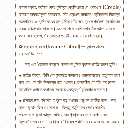
ভাষার লড়াই: বর্তমান কোচ বুবিস্তা ড্রেসিংরুমে যে 'ক্রেওল' (Creole)
ভাষাকে বাধ্যতামূলক করেছেন, সেই ক্রেওল ভাষাকে পর্তুগিজদের বিরুদ্ধে
আত্মপরিচয় ও প্রতিরোধের মূল হাতিয়ার হিসেবে প্রথম প্রতিষ্ঠা করেছিলেন
স্বয়ং আমিলকার কাব্রাল। ১৯৭৩ সালে স্বাধীনতার ঠিক আগে ওনাকে
হত্যা করা হলেও, ওঁর দেখানো পথেই কেপ্ভার্দে স্বাধীন হয়।
⚽ জোবান কাব্রাল (Jovane Cabral) — ফুটবল মাঠের
ওয়ান্ডারকিড ---
আর এই 'জোবান কাব্রাল' হলেন আধুনিক ফুটবল মাঠের তরুণ তুর্কি।
● মাঠের বীরত্ব: তিনি কেপ্ভার্দেতে জন্মালেও ছোটবেলাতেই পর্তুগালে চলে
যান এবং স্পোর্টিং লিসবনের হয়ে খেলেন। তৎকালীন স্পোর্টিং বস রূবেন
আমোরিম ওনাকে ক্লাবের সবচেয়ে গুরুত্বপূর্ণ ফুটবলার মানতেন।
● রক্তের টান: ইউরোপের বুকে বড় হওয়ায় পর্তুগাল জাতীয় দলে খেলার
দারুণ সুযোগ ছিল ওঁর সামনে। কিন্তু পর্তুগালের সেই লোভনীয়
প্রস্তাবকে বুড়ো আঙুল দেখিয়ে, ওঁর পূর্বপুরুষের দেশ কেপ্ভার্দের
'সুপারটিম'-এ যোগ দিয়ে ফিফার বিরুদ্ধে প্রতিশোধের অন্যতম বড় অস্ত্র