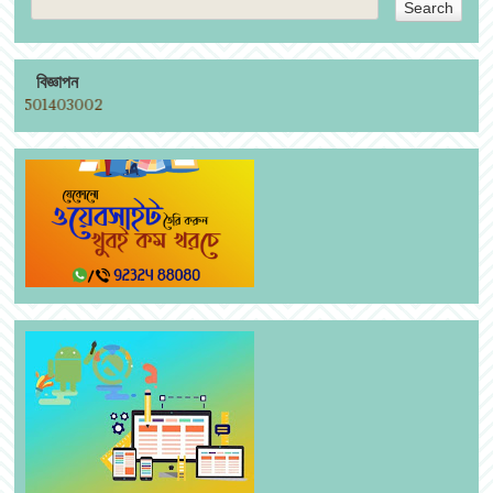
বিজ্ঞাপন
বিজ্ঞাপন দিতে 