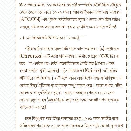
দিতে তাদের আরও ১১ বছর সময় লেগেছিল—অর্থাৎ অফিশিয়াল স্বীকৃতি
পেতে পেতে চলে এলো ১৯৮৬ সাল। আর আফ্রিকান কাপ অফ নেশনস
(AFCON)-এর প্রথম কোয়ালিফায়ার ম্যাচ খেলতে লেগেছিল আরও
৮ বছর, যার জন্য তাদের অপেক্ষা করতে হয়েছিল ১৯৯৪ সাল পর্যন্ত!
২। ১৬ বছরের কাইরোস (১৯৯১–২০০৬) ---
গ্রীক দর্শনে সময়কে মূলত দুটি ভাগে ভাগ করা হয়। (১) ক্রোনোস
(Chronos): এটি হলো ঘড়ির সময়। অর্থাৎ সেকেন্ড, মিনিট, দিন বা
বছর—যা একটার পর একটা ধারাবাহিকভাবে কেটে যায় (যেখান থেকে
'ক্রোনোলজি' শব্দটি এসেছে)। (২) কাইরোস (Kairos): এটি ঘড়ির
কাঁটা দিয়ে মাপা যায় না। এটি হলো এমন এক বিশেষ সময় বা সন্ধিক্ষণ, যা
কোনো কিছুর ইতিহাস বা ভাগ্যকে সম্পূর্ণ বদলে দেয়। সহজ কথায়, সঠিক,
মোক্ষম বা ভাগ্যনির্ধারক মুহূর্ত। সাধারণ সময়কে পেছনে ফেলে যখন
কোনো মুহূর্ত বা যুগ 'মহাকাব্যিক' হয়ে ওঠে, তখন তাকেই দর্শনের ভাষায়
'কাইরোস' বলা হয়!
চরম বিশৃঙ্খলা আর তীব্র অভাবের মধ্যে, ১৯৯১ সালে জাতীয় দলে
অভিষেকের পর থেকে ২০০৬ সালে খেলোয়াড় হিসেবে বুট জোড়া তুলে রাখা