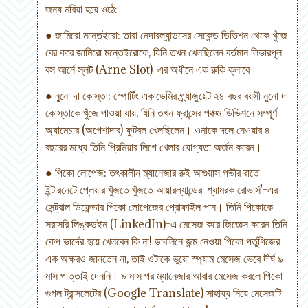
জন্য মরিয়া হয়ে ওঠে:
● জামিরো মন্তেইরো: তারা নেদারল্যান্ডসের সেকেন্ড ডিভিশন থেকে খুঁজে
বের করে জামিরো মন্তেইরোকে, যিনি তখন খেলছিলেন বর্তমান লিভারপুল
বস আর্নে স্লট (Arne Slot)-এর অধীনে এক রুকি ক্লাবে।
● নুনো দা কোস্তা: স্পোর্টিং একাডেমির গ্র্যাজুয়েট ২৪ বছর বয়সী নুনো দা
কোস্তাকে খুঁজে পাওয়া যায়, যিনি তখন ফ্রান্সের পঞ্চম ডিভিশনে সম্পূর্ণ
অ্যামেচার (অপেশাদার) ফুটবল খেলছিলেন। ওনাকে দলে নেওয়ার ৪
বছরের মধ্যে তিনি প্রিমিয়ার লিগে খেলার যোগ্যতা অর্জন করেন।
● পিকো লোপেজ: তৎকালীন ম্যানেজার রুই আগুয়াস গভীর রাতে
ইন্টারনেটে প্লেয়ার খুঁজতে খুঁজতে আয়ারল্যান্ডের 'শ্যামরক রোভার্স'-এর
সেন্ট্রাল ডিফেন্ডার পিকো লোপেজের প্রোফাইল পান। তিনি পিকোকে
সরাসরি লিঙ্কডইন (LinkedIn)-এ মেসেজ করে জিজ্ঞেস করেন তিনি
কেপ ভার্দের হয়ে খেলবেন কি না! ডাবলিনে জন্ম নেওয়া পিকো পর্তুগিজের
এক অক্ষরও জানতেন না, তাই ওটাকে ভুয়ো স্প্যাম মেসেজ ভেবে দীর্ঘ ৯
মাস পাত্তাই দেননি। ৯ মাস পর ম্যানেজার আবার মেসেজ করলে পিকো
গুগল ট্রান্সলেটের (Google Translate) সাহায্য নিয়ে মেসেজটি