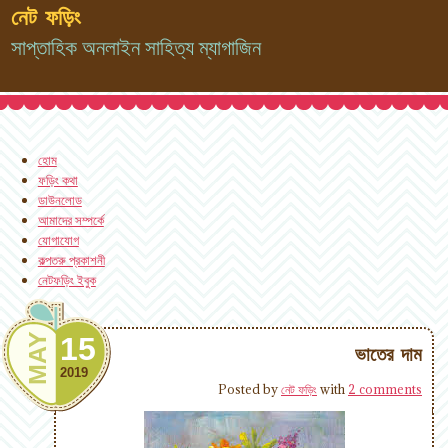
নেট ফড়িং
সাপ্তাহিক অনলাইন সাহিত্য ম্যাগাজিন
হোম
ফড়িং কথা
ডাউনলোড
আমাদের সম্পর্কে
যোগাযোগ
কল্পতরু প্রকাশনী
নেটফড়িং ইবুক
MAY
15
ভাতের দাম
2019
Posted by
নেট ফড়িং
with
2 comments