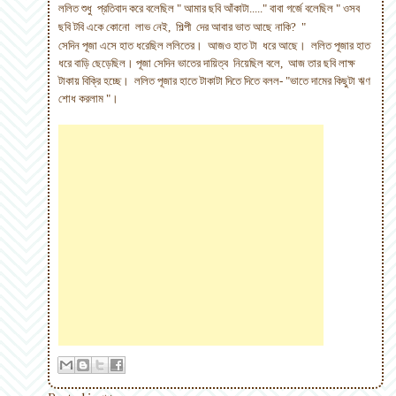
ললিত শুধু প্রতিবাদ করে বলেছিল " আমার ছবি আঁকাটা....." বাবা গর্জে বলেছিল " ওসব
ছবি টবি একে কোনো লাভ নেই
,
শিল্পী দের আবার ভাত আছে নাকি
? "
সেদিন পূজা এসে হাত ধরেছিল ললিতের। আজও হাত টা ধরে আছে। ললিত পূজার হাত
ধরে বাড়ি ছেড়েছিল। পূজা সেদিন ভাতের দায়িত্ব নিয়েছিল বলে
,
আজ তার ছবি লাক্ষ
টাকায় বিক্রি হচ্ছে। ললিত পূজার হাতে টাকাটা দিতে দিতে বলল- "ভাতে দামের কিছুটা ঋণ
শোধ করলাম "।