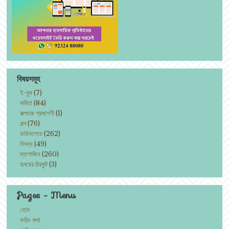
বিষয়সমূহ
ই-বুক
(7)
কবিতা
(84)
কল্পতরু প্রকাশনী
(1)
গল্প
(76)
ডাউনলোড
(262)
নিবন্ধ
(49)
ম্যাগাজিন
(260)
হৃদয়ের চিরকুট
(3)
Pages - Menu
হোম
ফড়িং কথা