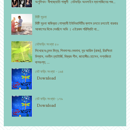
অণুলিখন- দীপজ্যোতি গাঙ্গুলী নেটফড়িং অনলাইন ম্যাগাজিনের পক...
মিষ্টি সূচনা
মিষ্টি সূচনা ঋষিব্রত গোস্বামী ইউনিভার্সিটির ক্লাস চলতে চলতেই বারবার
আকাশের দিকে দেখছিল অভি । এইরকম পরিস্থিতি থা...
নেটফড়িং সংখ্যা ৫০
লিখেছেনঃ চন্দন মিত্র, শিবসাগর দেবনাথ, নূর আরিফ (রাজ), চিরস্মিতা
বিশ্বাস, নবনীল চ্যাটার্জি, বিক্রম শীল, জাহাঙ্গীর হোসেন, লগ্নজিতা
দাশগুপ্ত, ...
নেট ফড়িং সংখ্যা - ১৯৪
Download
নেট ফড়িং সংখ্যা- ১৭৯
Download