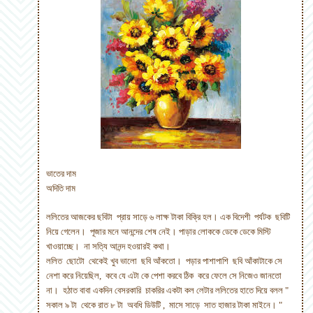
ভাতের দাম
অদিতি দাম
ললিতের আজকের ছবিটা প্রায় সাড়ে ৬ লাক্ষ টাকা বিক্রি হল। এক বিদেশী পর্যটক ছবিটি
নিয়ে গেলেন। পূজার মনে আনন্দের শেষ নেই। পাড়ার লোককে ডেকে ডেকে মিস্টি
খাওয়াচ্ছে। না সত্যি আনন্দ হওয়ারই কথা।
ললিত ছোটো থেকেই খুব ভালো ছবি আঁকতো। পড়ার পাশাপাশি ছবি আঁকাটাকে সে
নেশা করে নিয়েছিল
,
কবে যে এটা কে পেশা করবে ঠিক করে ফেলে সে নিজেও জানতো
না। হঠাত বাবা একদিন বেসরকারি চাকরির একটা কল লেটার ললিতের হাতে দিয়ে বলল "
সকাল ৯ টা থেকে রাত ৮ টা অবধি ডিউটি
,
মাসে সাড়ে সাত হাজার টাকা মাইনে। "