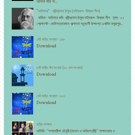
আলাদা দাঁড়ি পা...
"অভিসার" - রবীন্দ্রনাথ ঠাকুর (নাট্যরুপ- বিক্রম শীল)
কবিতা- অভিসার কবি- রবীন্দ্রনাথ ঠাকুর নাট্যরূপ- বিক্রম শীল দৃশ্য- ০১
প্রেক্ষাপট- বোধিসত্তাবদান-কল্পলতা সন্ন্যাসী উপগুপ্ত একদিন মথুরাপুর...
নেট ফড়িং সংখ্যা- ১৪৮
Download
নেট ফড়িং ঈদ সংখ্যা (৯১-তম সংখ্যা)
Download
নেট ফড়িং সংখ্যা- ১৮৩
Download
ফড়িং সাক্ষাৎ
অতিথি- “সপ্তদ্বীপা চৌধুরী (মডেল ও অভিনেত্রী)” সাক্ষাৎকার ও