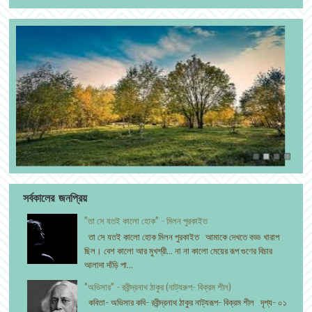
সর্বকালের জনপ্রিয়
"তা সে যতই কালো হোক" - মিলন পুরকাইত
তা সে যতই কালো হোক মিলন পুরকাইত আমাকে দেখতে বড্ড খারাপ
ছিল। বেশ কালো আর মুখশ্রী... না না কালো মেয়ের রূপ গুণের বিচার
আলাদা দাঁড়ি পা...
"অভিসার" - রবীন্দ্রনাথ ঠাকুর (নাট্যরুপ- বিক্রম শীল)
কবিতা- অভিসার কবি- রবীন্দ্রনাথ ঠাকুর নাট্যরূপ- বিক্রম শীল দৃশ্য- ০১