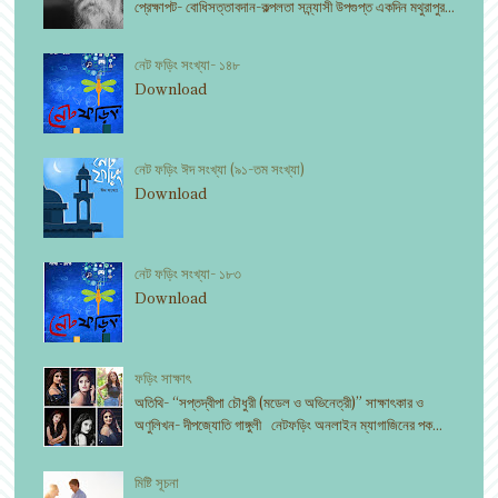
প্রেক্ষাপট- বোধিসত্তাবদান-কল্পলতা সন্ন্যাসী উপগুপ্ত একদিন মথুরাপুর...
নেট ফড়িং সংখ্যা- ১৪৮
Download
নেট ফড়িং ঈদ সংখ্যা (৯১-তম সংখ্যা)
Download
নেট ফড়িং সংখ্যা- ১৮৩
Download
ফড়িং সাক্ষাৎ
অতিথি- “সপ্তদ্বীপা চৌধুরী (মডেল ও অভিনেত্রী)” সাক্ষাৎকার ও
অণুলিখন- দীপজ্যোতি গাঙ্গুলী নেটফড়িং অনলাইন ম্যাগাজিনের পক...
মিষ্টি সূচনা