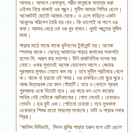
আসার। আসলে খেলাধূলা, গরীব মানুষকে সাহায্য করা
এইসব নিয়ে থাকাই ওর পছন্দ।
সুদীপ আমার পিসির ছেলে।
অনেকটাই ছোটো আমার থেকে। ও এলে বাড়িতে একটা
আনন্দের পরিবেশ তৈরি হয় যেন। কি ভালোই না লাগে ওর
কথা। আমার মেয়ে তো ওর খুব ফ্যান। খুবই পছন্দের সুদীপ
মামা।
পাড়ায় মাঠে মাঝে মাঝে ফুটবলের টুর্নামেন্ট হয়। অনেক
স্পনসর থাকে। যেহেতু আমাদের পাড়ার ক্লাবের সভাপতি
হলেন মি. অরূপ রায় মহাশয়। উনি রাজনৈতিক দলের বড়
নেতা। ওনার সুবাদেই
অনেক ডোনেশন আসে। জেতার
পুরস্কার মূল্যও নেহাত কম নয় ।
তবে সুদীপ প্রতিবার খেলে
না। থাকে
না হয়তো ওই সময়। ওর চাকরিও তো ঘুরে ঘুরে।
আজ উত্তরবঙ্গ তো
কা
ল গৌহাটি। তবে ও খেললে প্রথম
পুরস্কার ওকে দিতেই হবে। ওর পায়ে বল এলে কারোর
সাধ্যি নেই সেটাকে আটকানোর। গোল দেবেই।
চেহারাও
তেমনি ।
ছয় ফুট এক। পেটানো চেহারা। তবে মুখখানা
একেবারে শিশুর মতো সারল্যে মাখানো। তাই ও পাড়ার সবার
প্রিয়।
"জানিস দিদিভাই,
মিলন মন্দির পাড়ার তরুন বলে এটা ছেলে