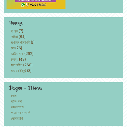
বিষয়সমূহ
ই-বুক
(7)
কবিতা
(84)
কল্পতরু প্রকাশনী
(1)
গল্প
(76)
ডাউনলোড
(262)
নিবন্ধ
(49)
ম্যাগাজিন
(260)
হৃদয়ের চিরকুট
(3)
Pages - Menu
হোম
ফড়িং কথা
ডাউনলোড
আমাদের সম্পর্কে
যোগাযোগ