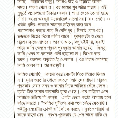
আছে। আমাদের বন্ধু। আমিও যাই ও পাড়াতে অনেক
সময়।
দারু
ণ
খেলে ও। ওর মায়ের খুব শরীর খারাপ। এই
মুহূর্তে অনেকগুলো টাকার দরকার।
পাড়া থেকে তোলা হচ্ছে
চাঁদা। ওদের অবস্থা একেবারেই ভালো নয়। বাবা নেই। ও
একটা মুদির দোকানে সামান্য মাইনের কাজ করে।
পড়াশোনাও করতে পারে নি বেশি দূর। তিনটে বোন ওর।
দুজনকে বিয়েও দিলো কদিন আগে।
পুরস্কারটা ও পেলে
প্রপার কাজে লাগবে। আর ও জানে, শুধু ওইই না, সবাই
জানে আমি খেললে প্রথম পুরস্কার আমার হবেই। কিন্তু
আমি খেলব না বলতেই কেউ ছাড়লো না। বিশেষ করে
তরুণ। তরুনের অনুরোধেই খেললাম ।
ওর খারাপ লেগেছে
আমি খেলব না। ওর জন্যেই।
আমিও খেলেছি। কায়দা করে গোলটা দিতে গিয়েও দিলাম
না। ব্যাস তরুণের গোলে জিতলো আমাদের পাড়া। প্রথম
পুরস্কার নেবার সময় ও আমার দিকে তাকিয়ে কেঁদে ফেলে।
ব্যাটা ঠিক আমার কারসাজি বুঝে গেছে। পরে বাড়িতে এসে
আমাকে জড়িয়ে কি কান্না। একটা ছেলে কতটা অসহায় হলে
কাঁদে বলতো। "আমিও সুদীপের কথা শুনে কেঁদে ফেলেছি।
ওইটুকু মেয়েটার চোখটাও চিকচিক করছে।
বুঝতে পারছি না
কাকে বাহবা দেব।
প্রথম পুরস্কার যে পেল তাকে নাকি যে