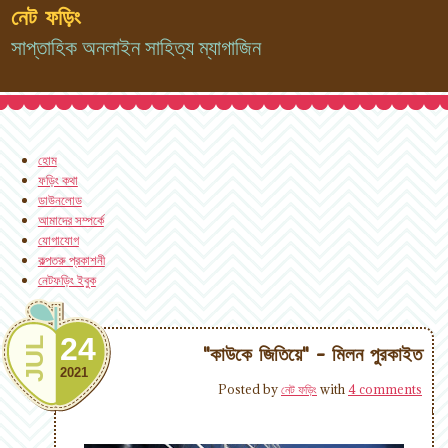
নেট ফড়িং
সাপ্তাহিক অনলাইন সাহিত্য ম্যাগাজিন
হোম
ফড়িং কথা
ডাউনলোড
আমাদের সম্পর্কে
যোগাযোগ
কল্পতরু প্রকাশনী
নেটফড়িং ইবুক
24
JUL
"কাউকে জিতিয়ে" - মিলন পুরকাইত
2021
Posted by
নেট ফড়িং
with
4 comments