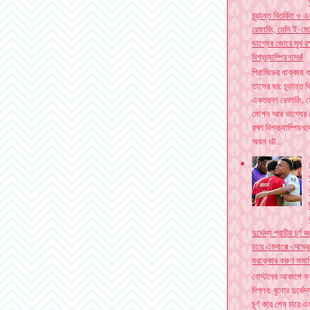
চূড়ান্ত বিতর্কিত ও
রেফারিং, মেসি ই-
ভাগ্যের জোরে মুখ রক
বিশ্বচ্যাম্পিয়নদের!
পিরামিডের ধাক্কায় ক
তাসের ঘর: চূড়ান্ত ব
একতরফা রেফারিং, ম
মোশন আর ভাগ্যের 
রক্ষা বিশ্বচ্যাম্পিয়ন
অয়ন চট্ট...
দুর্ভেদ্য প্রাচীর চূর্ণ
চারে এমবাপ্পে-দেম্বে
মরক্কোর করুণ সমাপ
বোস্টনের আকাশে ফ
বিপ্লব: বুনোর দুর্ভেদ্
চূর্ণ করে শেষ চারে এম