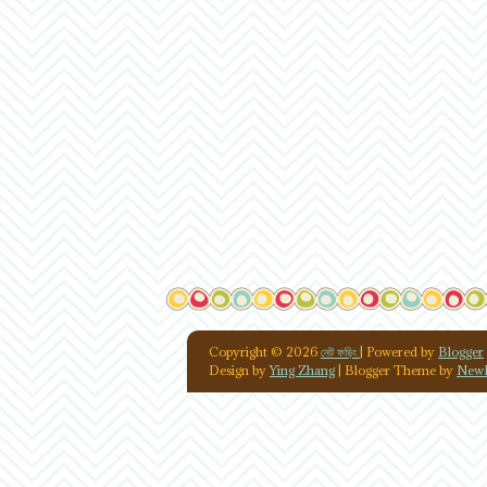
Copyright ©
2026
নেট ফড়িং
| Powered by
Blogger
Design by
Ying Zhang
| Blogger Theme by
NewB