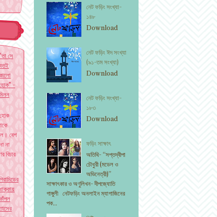
নেট ফড়িং সংখ্যা-
১৪৮
৫
Download
নেট ফড়িং ঈদ সংখ্যা
"তা সে
(৯১-তম সংখ্যা)
যতই
Download
কালো
হোক" -
মিলন
নেট ফড়িং সংখ্যা-
১৮৩
 হোক
Download
াকে
ছিল। বেশ
ফড়িং সাক্ষাৎ
না না
ের বিচার
অতিথি- “সপ্তদ্বীপা
চৌধুরী (মডেল ও
অভিনেত্রী)”
পিরামিডের
সাক্ষাৎকার ও অণুলিখন- দীপজ্যোতি
ধাক্কায়
গাঙ্গুলী নেটফড়িং অনলাইন ম্যাগাজিনের
কাঁপল
পক...
তাসের