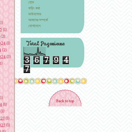
হোম
ফড়িং কথা
ডাউনলোড
আমাদের সম্পর্কে
1)
যোগাযোগ
25
(1)
(2)
Total Pageviews
024
(1)
4
(2)
024
(3)
3
6
7
9
4
1)
7
1)
Back to top
24
(1)
(1)
023
(1)
023
(1)
3
(1)