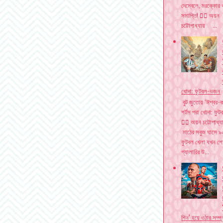
দেম্বেলে, মরক্কোর 
সমাপ্তি! ✍🏽 অয়ন
চট্টোপাধ্যায় ...
খোদা: ফুটবল-ভজন
বিজ্ঞাপন দিতে যোগাযোগ করুন। ইমেইল - n
বুট জুতোয় ‘ঈশ্বর-ক
শর্টস পরা খোদা: ফ
✍🏽 অয়ন চট্টোপাধ
মাঠের সবুজ ঘাসে ৯০
ফুটবল খেলা যখন শে
গ্যালারির উ...
শিন' হয়ে ওঠার সম্পূর্