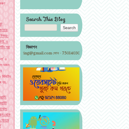
করুণ
Search This Blog
বুট
জুতোয়
‘ঈশ্বর-
কণা’ ও
বিজ্ঞাপন
শর্টস পরা
etphoring@gmail.com ফোন - 7501403002
ণা’ ও
ুটবল-ভজন
্যায়
 মিনিটের
ষ হয়,
আর্লিং
ব্রাউট
হালান্দ:
জন্ম থেকে
'গোলমে
ণ