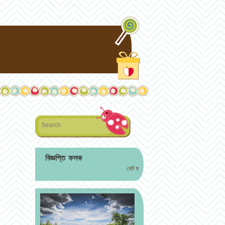
Search
বিজ্ঞপ্তি ফলক
নেট ফড়িং বইমেলা কবিতা সংকলন ২০২১ (মুদ্রিত) পাওয়া যাচ্ছে। সং