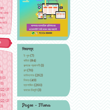
 জন্ম
য়ে ওঠার
অয়ন
বল মাঠে
দা...
e
বিষয়সমূহ
ই-বুক
(7)
কবিতা
(84)
কল্পতরু প্রকাশনী
(1)
)
গল্প
(76)
(2)
ডাউনলোড
(262)
26
(1)
নিবন্ধ
(49)
(1)
ম্যাগাজিন
(260)
025
(2)
হৃদয়ের চিরকুট
(3)
5
(2)
025
(2)
Pages - Menu
2)