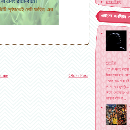
হৃদয়ের চিরকুট
এমাসের জনপ্রিয় 
পুরকাইত
তা সে যতই কালো
মিলন পুরকাইত আম
ome
Older Post
দেখতে বড্ড খারাপ 
কালো আর মুখশ্রী... 
কালো মেয়ের রূপ গুণ
আলাদা দাঁড়ি পা...