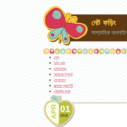
নেট ফড়িং
সাপ্তাহিক অনলাইন 
হোম
ফড়িং কথা
ডাউনলোড
আমাদের সম্পর্কে
যোগাযোগ
কল্পতরু প্রকাশনী
নেটফড়িং ইবুক
01
APR
2018