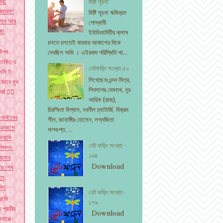
ঘর:
মিষ্টি সূচনা
 একতরফা
মিষ্টি সূচনা ঋষিব্রত
মোশন আর
গোস্বামী
্ষা
ইউনিভার্সিটির ক্লাস
চলতে চলতেই বারবার আকাশের দিকে
াঁপল
দেখছিল অভি । এইরকম পরিস্থিতি থা...
িতর্কিত ও
নেটফড়িং সংখ্যা ৫০
েসি ই-
লিখেছেনঃ চন্দন মিত্র,
জোরে মুখ
শিবসাগর দেবনাথ, নূর
দের! ✍🏽
আরিফ (রাজ),
চিরস্মিতা বিশ্বাস, নবনীল চ্যাটার্জি, বিক্রম
বোস্টনের
শীল, জাহাঙ্গীর হোসেন, লগ্নজিতা
আকাশে
দাশগুপ্ত, ...
ফরাসি
নেট ফড়িং সংখ্যা -
বিপ্লব:
১৯৪
বুনোর
Download
 করে শেষ
লে,
্তি
নেট ফড়িং সংখ্যা-
রাসি
১৭৯
য প্রাচীর
Download
বাপ্পে-