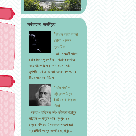
সর্বকালের জনপ্রিয়
"তা সে যতই কালো
হোক" - মিলন
পুরকাইত
তা সে যতই কালো
হোক মিলন পুরকাইত আমাকে দেখতে
বড্ড খারাপ ছিল। বেশ কালো আর
মুখশ্রী... না না কালো মেয়ের রূপ গুণের
বিচার আলাদা দাঁড়ি পা...
"অভিসার" -
রবীন্দ্রনাথ ঠাকুর
(নাট্যরুপ- বিক্রম
শীল)
কবিতা- অভিসার কবি- রবীন্দ্রনাথ ঠাকুর
নাট্যরূপ- বিক্রম শীল দৃশ্য- ০১
প্রেক্ষাপট- বোধিসত্তাবদান-কল্পলতা
সন্ন্যাসী উপগুপ্ত একদিন মথুরাপুর...