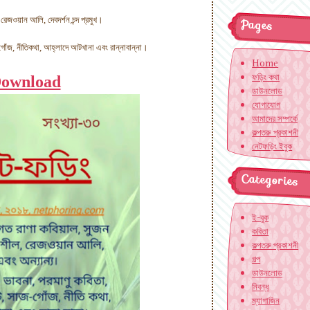
Pages
রেজওয়ান আলি, দেবদর্শন চন্দ প্রমুখ।
ঁজগোঁজ, নীতিকথা, আহ্লাদে আটখানা এবং রান্নাবান্না।
Home
ফড়িং কথা
ownload
ডাউনলোড
যোগাযোগ
আমাদের সম্পর্কে
কল্পতরু প্রকাশনী
নেটফড়িং ইবুক
Categories
ই-বুক
কবিতা
কল্পতরু প্রকাশনী
গল্প
ডাউনলোড
নিবন্ধ
ম্যাগাজিন