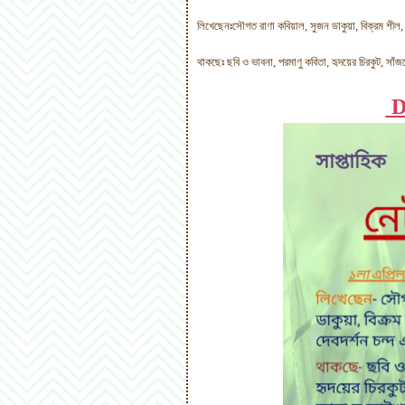
লিখেছেনঃসৌগত রাণা কবিয়াল, সুজন ডাকুয়া, বিক্রম শীল, 
থাকছেঃ ছবি ও ভাবনা, পরমাণু কবিতা, হৃদয়ের চিরকুট, সা
D