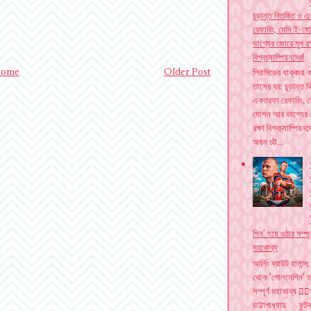
চূড়ান্ত বিতর্কিত ও
রেফারিং, মেসি ই-
ভাগ্যের জোরে মুখ রক
বিশ্বচ্যাম্পিয়নদের!
ome
Older Post
পিরামিডের ধাক্কায় ক
তাসের ঘর: চূড়ান্ত ব
একতরফা রেফারিং, ম
মোশন আর ভাগ্যের 
রক্ষা বিশ্বচ্যাম্পিয়ন
অয়ন চট্ট...
শিন' হয়ে ওঠার সম্পূর্
মহাকাব্য
আর্লিং ব্রাউট হালান্দ:
থেকে 'গোলমেশিন' হ
সম্পূর্ণ মহাকাব্য ✍
চট্টোপাধ্যায় ফুট