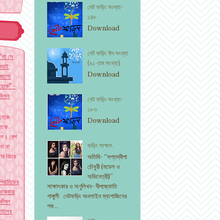
নেট ফড়িং সংখ্যা-
১৪৮
৫
Download
নেট ফড়িং ঈদ সংখ্যা
"তা সে
(৯১-তম সংখ্যা)
যতই
Download
কালো
হোক" -
মিলন
নেট ফড়িং সংখ্যা-
১৮৩
 হোক
Download
াকে
ছিল। বেশ
ফড়িং সাক্ষাৎ
না না
ের বিচার
অতিথি- “সপ্তদ্বীপা
চৌধুরী (মডেল ও
অভিনেত্রী)”
পিরামিডের
সাক্ষাৎকার ও অণুলিখন- দীপজ্যোতি
ধাক্কায়
গাঙ্গুলী নেটফড়িং অনলাইন ম্যাগাজিনের
কাঁপল
পক...
তাসের