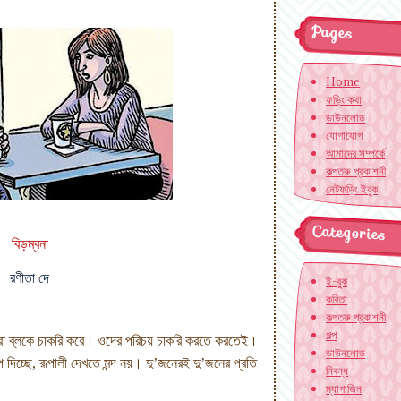
Pages
Home
ফড়িং কথা
ডাউনলোড
যোগাযোগ
আমাদের সম্পর্কে
কল্পতরু প্রকাশনী
নেটফড়িং ইবুক
Categories
বিড়ম্বনা
রণীতা দে
ই-বুক
কবিতা
কল্পতরু প্রকাশনী
গল্প
রা ব্লকে চাকরি করে। ওদের পরিচয় চাকরি করতে করতেই।
ডাউনলোড
 দিচ্ছে, রূপালী দেখতে মন্দ নয়। দু’জনেরই দু’জনের প্রতি
নিবন্ধ
ম্যাগাজিন