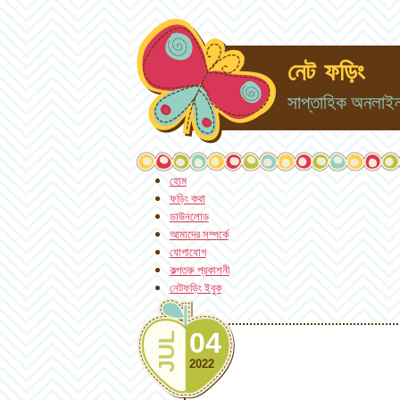
নেট ফড়িং
সাপ্তাহিক অনলাইন 
হোম
ফড়িং কথা
ডাউনলোড
আমাদের সম্পর্কে
যোগাযোগ
কল্পতরু প্রকাশনী
নেটফড়িং ইবুক
04
JUL
2022