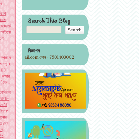
দা...
ফিফা
বনাম
Search This Blog
কেপ্ভার্দে:
'প্রতিশো
ধের
বিজ্ঞাপন
@gmail.com ফোন - 7501403002
্ভার্দে:
িম' গড়ার
া ✍🏽
য় আমার
 (এক ...
বোস্টনের
আকাশে
ফরাসি
বিপ্লব:
বুনোর
 করে শেষ
লে,
্তি