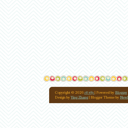
Copyright ©
2026
নেট ফড়িং
| Powered by
Blogger
Design by
Ying Zhang
| Blogger Theme by
NewB