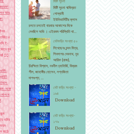
ঘর:
মিষ্টি সূচনা
 একতরফা
মিষ্টি সূচনা ঋষিব্রত
মোশন আর
গোস্বামী
্ষা
ইউনিভার্সিটির ক্লাস
চলতে চলতেই বারবার আকাশের দিকে
াঁপল
দেখছিল অভি । এইরকম পরিস্থিতি থা...
িতর্কিত ও
নেটফড়িং সংখ্যা ৫০
েসি ই-
লিখেছেনঃ চন্দন মিত্র,
জোরে মুখ
শিবসাগর দেবনাথ, নূর
দের! ✍🏽
আরিফ (রাজ),
চিরস্মিতা বিশ্বাস, নবনীল চ্যাটার্জি, বিক্রম
আর্লিং
শীল, জাহাঙ্গীর হোসেন, লগ্নজিতা
ব্রাউট
দাশগুপ্ত, ...
হালান্দ:
নেট ফড়িং সংখ্যা -
জন্ম থেকে
১৯৪
'গোলমে
Download
ণ
 জন্ম
নেট ফড়িং সংখ্যা-
য়ে ওঠার
১৭৯
অয়ন
Download
বল মাঠে