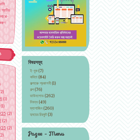
রাসি
য প্রাচীর
বাপ্পে-
করুণ
e
বিষয়সমূহ
ই-বুক
(7)
কবিতা
(84)
কল্পতরু প্রকাশনী
(1)
)
গল্প
(76)
(2)
ডাউনলোড
(262)
26
(1)
নিবন্ধ
(49)
(1)
ম্যাগাজিন
(260)
025
(2)
হৃদয়ের চিরকুট
(3)
5
(2)
025
(2)
Pages - Menu
2)