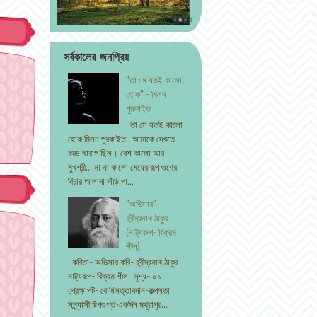
সর্বকালের জনপ্রিয়
"তা সে যতই কালো
হোক" - মিলন
পুরকাইত
তা সে যতই কালো
হোক মিলন পুরকাইত আমাকে দেখতে
বড্ড খারাপ ছিল। বেশ কালো আর
মুখশ্রী... না না কালো মেয়ের রূপ গুণের
বিচার আলাদা দাঁড়ি পা...
"অভিসার" -
রবীন্দ্রনাথ ঠাকুর
(নাট্যরুপ- বিক্রম
শীল)
কবিতা- অভিসার কবি- রবীন্দ্রনাথ ঠাকুর
নাট্যরূপ- বিক্রম শীল দৃশ্য- ০১
প্রেক্ষাপট- বোধিসত্তাবদান-কল্পলতা
সন্ন্যাসী উপগুপ্ত একদিন মথুরাপুর...