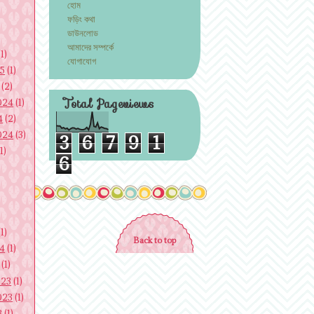
হোম
ফড়িং কথা
ডাউনলোড
আমাদের সম্পর্কে
1)
যোগাযোগ
25
(1)
(2)
Total Pageviews
024
(1)
4
(2)
024
(3)
3
6
7
9
1
1)
6
1)
Back to top
24
(1)
(1)
023
(1)
023
(1)
3
(1)