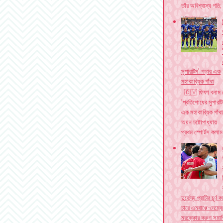
তাঁর অবিশ্বাস্য গতি, 
সুপারটিম' গড়ার এক
মহাকাব্যিক গাঁথা
বিজ্ঞাপন দিতে যোগাযোগ করুন। ইমেইল - netphoring
🇨🇻 ফিফা বনাম কেপ
'প্রতিশোধের সুপারট
এক মহাকাব্যিক গাঁথ
অয়ন চট্টোপাধ্যা
প্রথম স্পোর্টস কলাম
দুর্ভেদ্য প্রাচীর চূর্ণ
চারে এমবাপ্পে-দেম্বে
মরক্কোর করুণ সমাপ