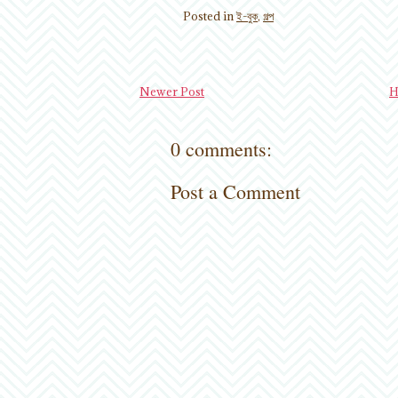
Posted in
ই-বুক
,
গল্প
Newer Post
H
0 comments:
Post a Comment