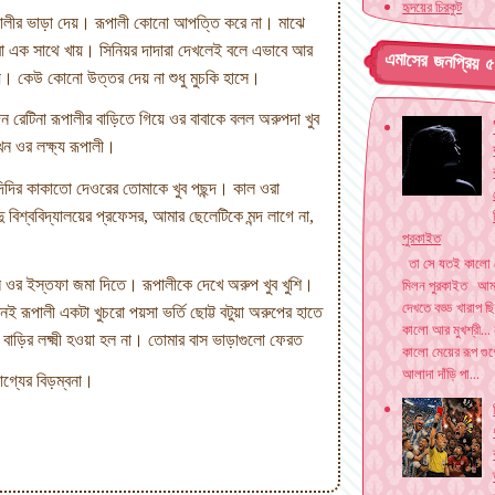
হৃদয়ের চিরকুট
ালীর ভাড়া দেয়। রূপালী কোনো আপত্তি করে না। মাঝে
ওরা এক সাথে খায়। সিনিয়র দাদারা দেখলেই বলে এভাবে আর
এমাসের জনপ্রিয় 
য়। কেউ কোনো উত্তর দেয় না শুধু মুচকি হাসে।
ন রেটিনা রূপালীর বাড়িতে গিয়ে ওর বাবাকে বলল অরুপদা খুব
 ওর লক্ষ্য রূপালী।
িদির কাকাতো দেওরের তোমাকে খুব পছন্দ। কাল ওরা
 বিশ্ববিদ্যালয়ের প্রফেসর
,
আমার ছেলেটিকে মন্দ লাগে না
,
পুরকাইত
তা সে যতই কালো
মিলন পুরকাইত আম
 ওর ইস্তফা জমা দিতে। রূপালীকে দেখে অরুপ খুব খুশি।
দেখতে বড্ড খারাপ 
ই রূপালী একটা খুচরো পয়সা ভর্তি ছোট্ট বটুয়া অরুপের হাতে
কালো আর মুখশ্রী... 
বাড়ির লক্ষ্মী হওয়া হল না। তোমার বাস ভাড়াগুলো ফেরত
কালো মেয়ের রূপ গুণ
আলাদা দাঁড়ি পা...
ভাগ্যের বিড়ম্বনা।